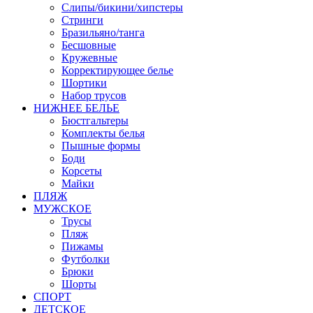
Слипы/бикини/хипстеры
Стринги
Бразильяно/танга
Бесшовные
Кружевные
Корректирующее белье
Шортики
Набор трусов
НИЖНЕЕ БЕЛЬЕ
Бюстгальтеры
Комплекты белья
Пышные формы
Боди
Корсеты
Майки
ПЛЯЖ
МУЖСКОЕ
Трусы
Пляж
Пижамы
Футболки
Брюки
Шорты
СПОРТ
ДЕТСКОЕ