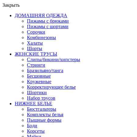
Закрыть
ДОМАШНЯЯ ОДЕЖДА
Пижамы с брюками
Пижамы с шортами
Сорочки
Комбинезоны
Халаты
Шорты
ЖЕНСКИЕ ТРУСЫ
Слипы/бикини/хипстеры
Стринги
Бразильяно/танга
Бесшовные
Кружевные
Корректирующее белье
Шортики
Набор трусов
НИЖНЕЕ БЕЛЬЕ
Бюстгальтеры
Комплекты белья
Пышные формы
Боди
Корсеты
Майки