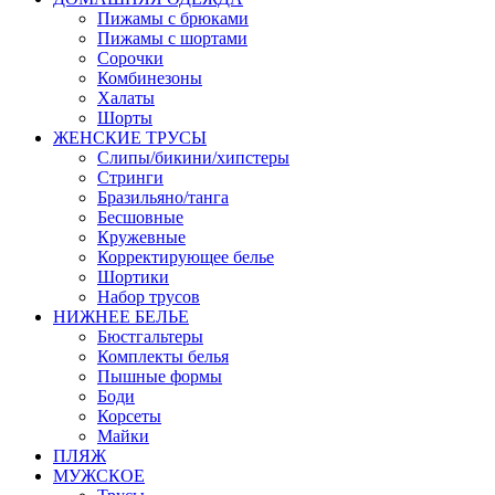
Пижамы с брюками
Пижамы с шортами
Сорочки
Комбинезоны
Халаты
Шорты
ЖЕНСКИЕ ТРУСЫ
Слипы/бикини/хипстеры
Стринги
Бразильяно/танга
Бесшовные
Кружевные
Корректирующее белье
Шортики
Набор трусов
НИЖНЕЕ БЕЛЬЕ
Бюстгальтеры
Комплекты белья
Пышные формы
Боди
Корсеты
Майки
ПЛЯЖ
МУЖСКОЕ