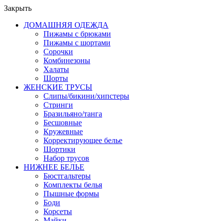
Закрыть
ДОМАШНЯЯ ОДЕЖДА
Пижамы с брюками
Пижамы с шортами
Сорочки
Комбинезоны
Халаты
Шорты
ЖЕНСКИЕ ТРУСЫ
Слипы/бикини/хипстеры
Стринги
Бразильяно/танга
Бесшовные
Кружевные
Корректирующее белье
Шортики
Набор трусов
НИЖНЕЕ БЕЛЬЕ
Бюстгальтеры
Комплекты белья
Пышные формы
Боди
Корсеты
Майки