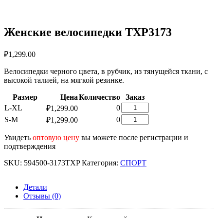
Женские велосипедки TXP3173
₽
1,299.00
Велосипедки черного цвета, в рубчик, из тянущейся ткани, с
высокой талией, на мягкой резинке.
Размер
Цена
Количество
Заказ
Количество
L-XL
0
₽
1,299.00
товара
Количество
S-M
0
₽
1,299.00
Женские
товара
велосипедки
Женские
Увидеть
оптовую цену
вы можете после регистрации и
TXP3173
велосипедки
подтверждения
TXP3173
SKU:
594500-3173TXP
Категория:
СПОРТ
Детали
Отзывы (0)