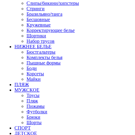
Слипы/бикини/хипстеры
Стринги
Бразильяно/танга
Бесшовные
Кружевные
Корректирующее белье
Шортики
Набор трусов
НИЖНЕЕ БЕЛЬЕ
Бюстгальтеры
Комплекты белья
Пышные формы
Боди
Корсеты
Майки
ПЛЯЖ
МУЖСКОЕ
Трусы
Пляж
Пижамы
Футболки
Брюки
Шорты
СПОРТ
ДЕТСКОЕ