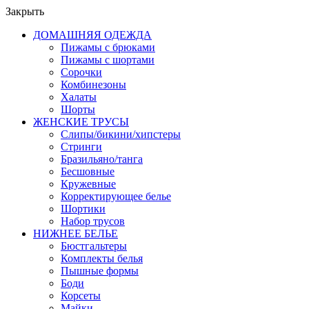
Закрыть
ДОМАШНЯЯ ОДЕЖДА
Пижамы с брюками
Пижамы с шортами
Сорочки
Комбинезоны
Халаты
Шорты
ЖЕНСКИЕ ТРУСЫ
Слипы/бикини/хипстеры
Стринги
Бразильяно/танга
Бесшовные
Кружевные
Корректирующее белье
Шортики
Набор трусов
НИЖНЕЕ БЕЛЬЕ
Бюстгальтеры
Комплекты белья
Пышные формы
Боди
Корсеты
Майки