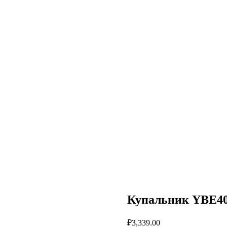
Купальник YBE4
₽
3,339.00