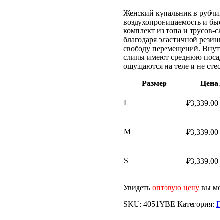
Женский купальник в рубчи
воздухопроницаемость и быс
комплект из топа и трусов-с
благодаря эластичной резин
свободу перемещений. Внут
слипы имеют среднюю посад
ощущаются на теле и не сте
Размер
Цена
L
₽
3,339.00
M
₽
3,339.00
S
₽
3,339.00
Увидеть
оптовую цену
вы мо
SKU:
4051YBE
Категория: