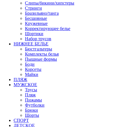
Слипы/бикини/хипстеры
Стринги
Бразильяно/танга
Бесшовные
Кружевные
Корректирующее белье
Шортики
Набор трусов
НИЖНЕЕ БЕЛЬЕ
Бюстгальтеры
Комплекты белья
Пышные формы
Боди
Корсеты
Майки
ПЛЯЖ
МУЖСКОЕ
Трусы
Пляж
Пижамы
Футболки
Брюки
Шорты
СПОРТ
ДЕТСКОЕ