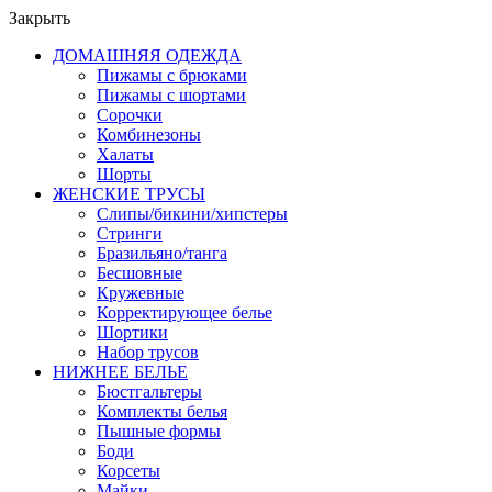
Закрыть
ДОМАШНЯЯ ОДЕЖДА
Пижамы с брюками
Пижамы с шортами
Сорочки
Комбинезоны
Халаты
Шорты
ЖЕНСКИЕ ТРУСЫ
Слипы/бикини/хипстеры
Стринги
Бразильяно/танга
Бесшовные
Кружевные
Корректирующее белье
Шортики
Набор трусов
НИЖНЕЕ БЕЛЬЕ
Бюстгальтеры
Комплекты белья
Пышные формы
Боди
Корсеты
Майки