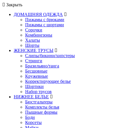
Закрыть
ДОМАШНЯЯ ОДЕЖДА
Пижамы с брюками
Пижамы с шортами
Сорочки
Комбинезоны
Халаты
Шорты
ЖЕНСКИЕ ТРУСЫ
Слипы/бикини/хипстеры
Стринги
Бразильяно/танга
Бесшовные
Кружевные
Корректирующее белье
Шортики
Набор трусов
НИЖНЕЕ БЕЛЬЕ
Бюстгальтеры
Комплекты белья
Пышные формы
Боди
Корсеты
Майки