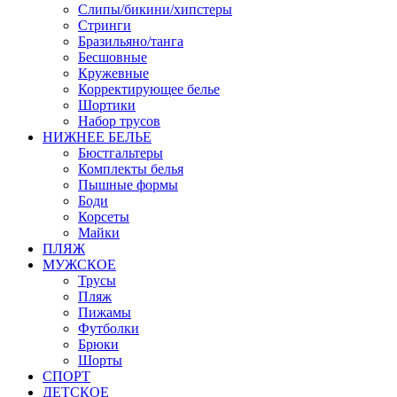
Слипы/бикини/хипстеры
Стринги
Бразильяно/танга
Бесшовные
Кружевные
Корректирующее белье
Шортики
Набор трусов
НИЖНЕЕ БЕЛЬЕ
Бюстгальтеры
Комплекты белья
Пышные формы
Боди
Корсеты
Майки
ПЛЯЖ
МУЖСКОЕ
Трусы
Пляж
Пижамы
Футболки
Брюки
Шорты
СПОРТ
ДЕТСКОЕ