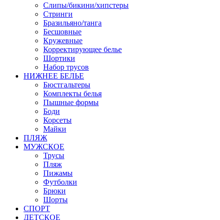
Слипы/бикини/хипстеры
Стринги
Бразильяно/танга
Бесшовные
Кружевные
Корректирующее белье
Шортики
Набор трусов
НИЖНЕЕ БЕЛЬЕ
Бюстгальтеры
Комплекты белья
Пышные формы
Боди
Корсеты
Майки
ПЛЯЖ
МУЖСКОЕ
Трусы
Пляж
Пижамы
Футболки
Брюки
Шорты
СПОРТ
ДЕТСКОЕ