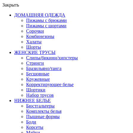
Закрыть
ДОМАШНЯЯ ОДЕЖДА
Пижамы с брюками
Пижамы с шортами
Сорочки
Комбинезоны
Халаты
Шорты
ЖЕНСКИЕ ТРУСЫ
Слипы/бикини/хипстеры
Стринги
Бразильяно/танга
Бесшовные
Кружевные
Корректирующее белье
Шортики
Набор трусов
НИЖНЕЕ БЕЛЬЕ
Бюстгальтеры
Комплекты белья
Пышные формы
Боди
Корсеты
Майки