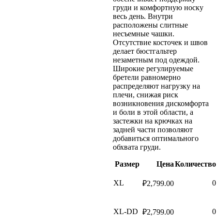
груди и комфортную носку
весь день. Внутри
расположены слитные
несъемные чашки.
Отсутствие косточек и швов
делает бюстгальтер
незаметным под одеждой.
Широкие регулируемые
бретели равномерно
распределяют нагрузку на
плечи, снижая риск
возникновения дискомфорта
и боли в этой области, а
застежки на крючках на
задней части позволяют
добавиться оптимального
обхвата груди.
Размер
Цена
Количество
XL
0
₽
2,799.00
XL-DD
0
₽
2,799.00