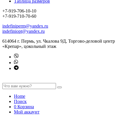
Таблица размеров
+7-919-706-10-10
+7-919-710-70-60
indefiniperm@yandex.ru
indefiniopt@yandex.ru
614064 г. Пермь, ул. Чкалова 9Д, Торгово-деловой центр
«Крепар», цокольный этаж
Home
Поиск
0
Корзина
Мой аккаунт