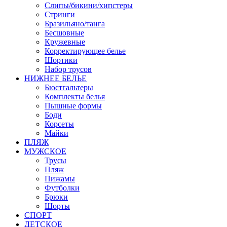
Слипы/бикини/хипстеры
Стринги
Бразильяно/танга
Бесшовные
Кружевные
Корректирующее белье
Шортики
Набор трусов
НИЖНЕЕ БЕЛЬЕ
Бюстгальтеры
Комплекты белья
Пышные формы
Боди
Корсеты
Майки
ПЛЯЖ
МУЖСКОЕ
Трусы
Пляж
Пижамы
Футболки
Брюки
Шорты
СПОРТ
ДЕТСКОЕ