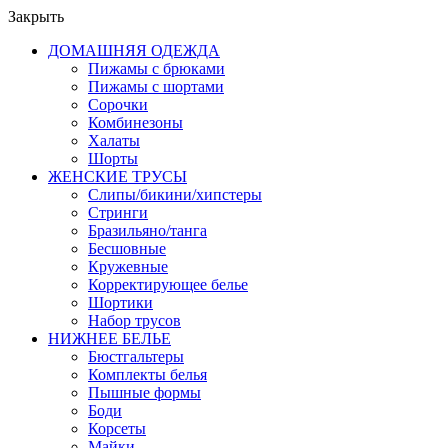
Закрыть
ДОМАШНЯЯ ОДЕЖДА
Пижамы с брюками
Пижамы с шортами
Сорочки
Комбинезоны
Халаты
Шорты
ЖЕНСКИЕ ТРУСЫ
Слипы/бикини/хипстеры
Стринги
Бразильяно/танга
Бесшовные
Кружевные
Корректирующее белье
Шортики
Набор трусов
НИЖНЕЕ БЕЛЬЕ
Бюстгальтеры
Комплекты белья
Пышные формы
Боди
Корсеты
Майки