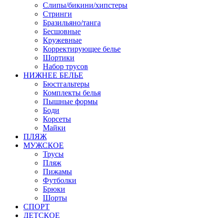
Слипы/бикини/хипстеры
Стринги
Бразильяно/танга
Бесшовные
Кружевные
Корректирующее белье
Шортики
Набор трусов
НИЖНЕЕ БЕЛЬЕ
Бюстгальтеры
Комплекты белья
Пышные формы
Боди
Корсеты
Майки
ПЛЯЖ
МУЖСКОЕ
Трусы
Пляж
Пижамы
Футболки
Брюки
Шорты
СПОРТ
ДЕТСКОЕ