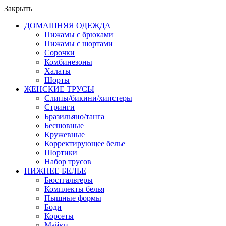
Закрыть
ДОМАШНЯЯ ОДЕЖДА
Пижамы с брюками
Пижамы с шортами
Сорочки
Комбинезоны
Халаты
Шорты
ЖЕНСКИЕ ТРУСЫ
Слипы/бикини/хипстеры
Стринги
Бразильяно/танга
Бесшовные
Кружевные
Корректирующее белье
Шортики
Набор трусов
НИЖНЕЕ БЕЛЬЕ
Бюстгальтеры
Комплекты белья
Пышные формы
Боди
Корсеты
Майки