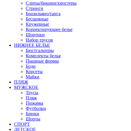
Слипы/бикини/хипстеры
Стринги
Бразильяно/танга
Бесшовные
Кружевные
Корректирующее белье
Шортики
Набор трусов
НИЖНЕЕ БЕЛЬЕ
Бюстгальтеры
Комплекты белья
Пышные формы
Боди
Корсеты
Майки
ПЛЯЖ
МУЖСКОЕ
Трусы
Пляж
Пижамы
Футболки
Брюки
Шорты
СПОРТ
ДЕТСКОЕ