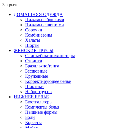
Закрыть
ДОМАШНЯЯ ОДЕЖДА
Пижамы с брюками
Пижамы с шортами
Сорочки
Комбинезоны
Халаты
Шорты
ЖЕНСКИЕ ТРУСЫ
Слипы/бикини/хипстеры
Стринги
Бразильяно/танга
Бесшовные
Кружевные
Корректирующее белье
Шортики
Набор трусов
НИЖНЕЕ БЕЛЬЕ
Бюстгальтеры
Комплекты белья
Пышные формы
Боди
Корсеты
Майки