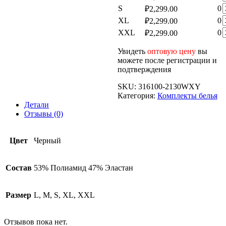
т
К
S
0
₽
2,299.00
т
б
К
XL
0
₽
2,299.00
т
б
К
XXL
0
₽
2,299.00
т
б
Увидеть
оптовую цену
вы
б
можете после регистрации и
б
подтверждения
SKU:
316100-2130WXY
Категория:
Комплекты белья
Детали
Отзывы (0)
Цвет
Черный
Состав
53% Полиамид 47% Эластан
Размер
L, M, S, XL, XXL
Отзывов пока нет.