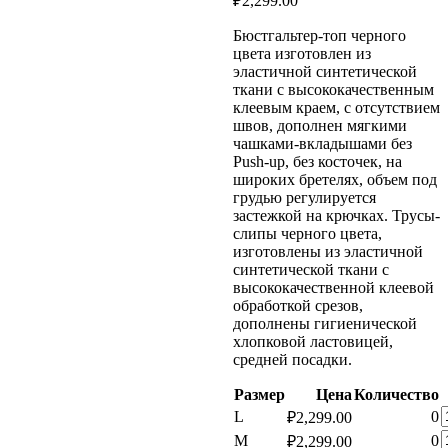
₽
2,299.00
Бюстгальтер-топ черного
цвета изготовлен из
эластичной синтетической
ткани с высококачественным
клеевым краем, с отсутствием
швов, дополнен мягкими
чашками-вкладышами без
Push-up, без косточек, на
широких бретелях, объем под
грудью регулируется
застежкой на крючках. Трусы-
слипы черного цвета,
изготовлены из эластичной
синтетической ткани с
высококачественной клеевой
обработкой срезов,
дополнены гигиенической
хлопковой ластовицей,
средней посадки.
Размер
Цена
Количество
К
L
0
₽
2,299.00
т
К
M
0
₽
2,299.00