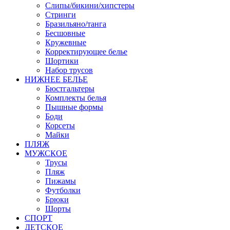
Слипы/бикини/хипстеры
Стринги
Бразильяно/танга
Бесшовные
Кружевные
Корректирующее белье
Шортики
Набор трусов
НИЖНЕЕ БЕЛЬЕ
Бюстгальтеры
Комплекты белья
Пышные формы
Боди
Корсеты
Майки
ПЛЯЖ
МУЖСКОЕ
Трусы
Пляж
Пижамы
Футболки
Брюки
Шорты
СПОРТ
ДЕТСКОЕ