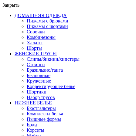
Закрыть
ДОМАШНЯЯ ОДЕЖДА
Пижамы с брюками
Пижамы с шортами
Сорочки
Комбинезоны
Халаты
Шорты
ЖЕНСКИЕ ТРУСЫ
Слипы/бикини/хипстеры
Стринги
Бразильяно/танга
Бесшовные
Кружевные
Корректирующее белье
Шортики
Набор трусов
НИЖНЕЕ БЕЛЬЕ
Бюстгальтеры
Комплекты белья
Пышные формы
Боди
Корсеты
Майки