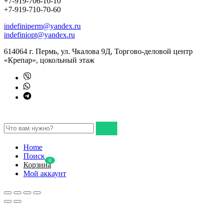
+7-919-706-10-10
+7-919-710-70-60
indefiniperm@yandex.ru
indefiniopt@yandex.ru
614064 г. Пермь, ул. Чкалова 9Д, Торгово-деловой центр
«Крепар», цокольный этаж
Home
Поиск
0
Корзина
Мой аккаунт