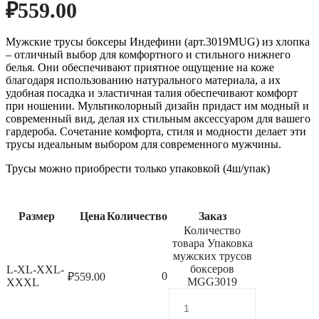
₽
559.00
Мужские трусы боксеры Индефини (арт.3019MUG) из хлопка
– отличный выбор для комфортного и стильного нижнего
белья. Они обеспечивают приятное ощущение на коже
благодаря использованию натурального материала, а их
удобная посадка и эластичная талия обеспечивают комфорт
при ношении. Мультиколорный дизайн придаст им модный и
современный вид, делая их стильным аксессуаром для вашего
гардероба. Сочетание комфорта, стиля и модности делает эти
трусы идеальным выбором для современного мужчины.
Трусы можно приобрести только упаковкой (4ш/упак)
Размер
Цена
Количество
Заказ
Количество
товара Упаковка
мужских трусов
боксеров
L-XL-XXL-
0
₽
559.00
MGG3019
XXXL