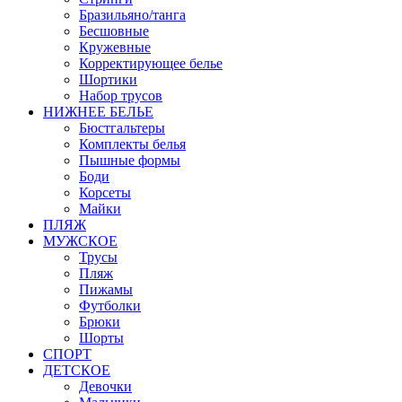
Бразильяно/танга
Бесшовные
Кружевные
Корректирующее белье
Шортики
Набор трусов
НИЖНЕЕ БЕЛЬЕ
Бюстгальтеры
Комплекты белья
Пышные формы
Боди
Корсеты
Майки
ПЛЯЖ
МУЖСКОЕ
Трусы
Пляж
Пижамы
Футболки
Брюки
Шорты
СПОРТ
ДЕТСКОЕ
Девочки