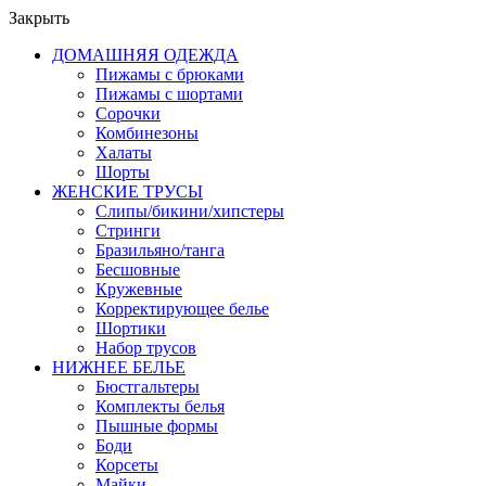
Закрыть
ДОМАШНЯЯ ОДЕЖДА
Пижамы с брюками
Пижамы с шортами
Сорочки
Комбинезоны
Халаты
Шорты
ЖЕНСКИЕ ТРУСЫ
Слипы/бикини/хипстеры
Стринги
Бразильяно/танга
Бесшовные
Кружевные
Корректирующее белье
Шортики
Набор трусов
НИЖНЕЕ БЕЛЬЕ
Бюстгальтеры
Комплекты белья
Пышные формы
Боди
Корсеты
Майки