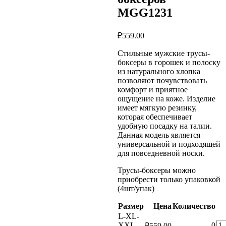
MGG1231
₽
559.00
Стильные мужские трусы-
боксеры в горошек и полоску
из натурального хлопка
позволяют почувствовать
комфорт и приятное
ощущение на коже. Изделие
имеет мягкую резинку,
которая обеспечивает
удобную посадку на талии.
Данная модель является
универсальной и подходящей
для повседневной носки.
Трусы-боксеры можно
приобрести только упаковкой
(4шт/упак)
Размер
Цена
Количество
L-XL-
Ко
XXL-
0
₽
559.00