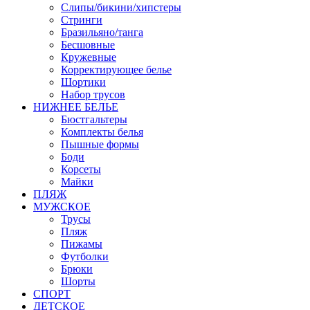
Слипы/бикини/хипстеры
Стринги
Бразильяно/танга
Бесшовные
Кружевные
Корректирующее белье
Шортики
Набор трусов
НИЖНЕЕ БЕЛЬЕ
Бюстгальтеры
Комплекты белья
Пышные формы
Боди
Корсеты
Майки
ПЛЯЖ
МУЖСКОЕ
Трусы
Пляж
Пижамы
Футболки
Брюки
Шорты
СПОРТ
ДЕТСКОЕ