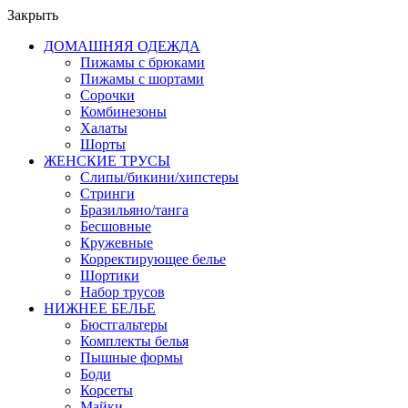
Закрыть
ДОМАШНЯЯ ОДЕЖДА
Пижамы с брюками
Пижамы с шортами
Сорочки
Комбинезоны
Халаты
Шорты
ЖЕНСКИЕ ТРУСЫ
Слипы/бикини/хипстеры
Стринги
Бразильяно/танга
Бесшовные
Кружевные
Корректирующее белье
Шортики
Набор трусов
НИЖНЕЕ БЕЛЬЕ
Бюстгальтеры
Комплекты белья
Пышные формы
Боди
Корсеты
Майки