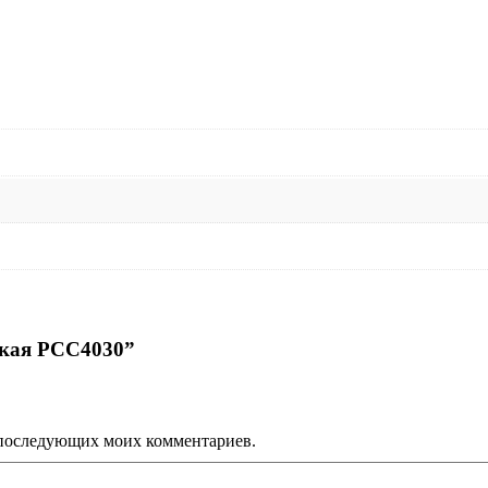
мужская
PCC4030
ская PCC4030”
ля последующих моих комментариев.