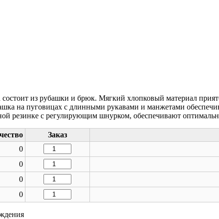
состоит из рубашки и брюк. Мягкий хлопковый материал приятен
ашка на пуговицах с длинными рукавами и манжетами обеспечив
ной резинке с регулирующим шнурком, обеспечивают оптимальн
чество
Заказ
Количество
0
товара
Количество
0
Пижама
товара
мужская
Количество
0
Пижама
PCC4030
товара
мужская
Количество
0
Пижама
PCC4030
товара
мужская
Пижама
PCC4030
рждения