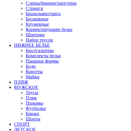
Слипы/бикини/хипстеры
Стринги
Бразильяно/танга
Бесшовные
Кружевные
Корректирующее белье
Шортики
Набор трусов
НИЖНЕЕ БЕЛЬЕ
Бюстгальтеры
Комплекты белья
Пышные формы
Боди
Корсеты
Майки
ПЛЯЖ
МУЖСКОЕ
Трусы
Пляж
Пижамы
Футболки
Брюки
Шорты
СПОРТ
ДЕТСКОЕ