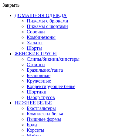
Закрыть
ДОМАШНЯЯ ОДЕЖДА
Пижамы с брюками
Пижамы с шортами
Сорочки
Комбинезоны
Халаты
Шорты
ЖЕНСКИЕ ТРУСЫ
Слипы/бикини/хипстеры
Стринги
Бразильяно/танга
Бесшовные
Кружевные
Корректирующее белье
Шортики
Набор трусов
НИЖНЕЕ БЕЛЬЕ
Бюстгальтеры
Комплекты белья
Пышные формы
Боди
Корсеты
Майки