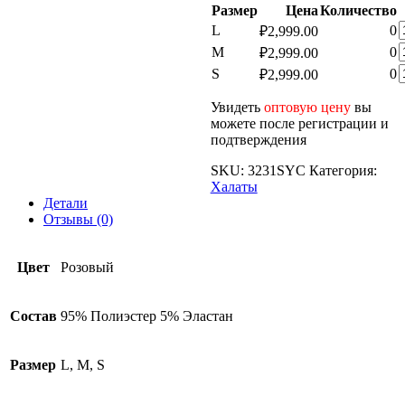
Размер
Цена
Количество
К
L
0
₽
2,999.00
т
К
M
0
₽
2,999.00
т
К
S
0
₽
2,999.00
х
т
х
Увидеть
оптовую цену
вы
х
можете после регистрации и
подтверждения
SKU:
3231SYC
Категория:
Халаты
Детали
Отзывы (0)
Цвет
Розовый
Состав
95% Полиэстер 5% Эластан
Размер
L, M, S