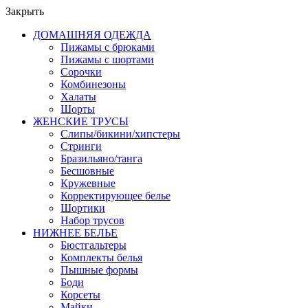
Закрыть
ДОМАШНЯЯ ОДЕЖДА
Пижамы с брюками
Пижамы с шортами
Сорочки
Комбинезоны
Халаты
Шорты
ЖЕНСКИЕ ТРУСЫ
Слипы/бикини/хипстеры
Стринги
Бразильяно/танга
Бесшовные
Кружевные
Корректирующее белье
Шортики
Набор трусов
НИЖНЕЕ БЕЛЬЕ
Бюстгальтеры
Комплекты белья
Пышные формы
Боди
Корсеты
Майки