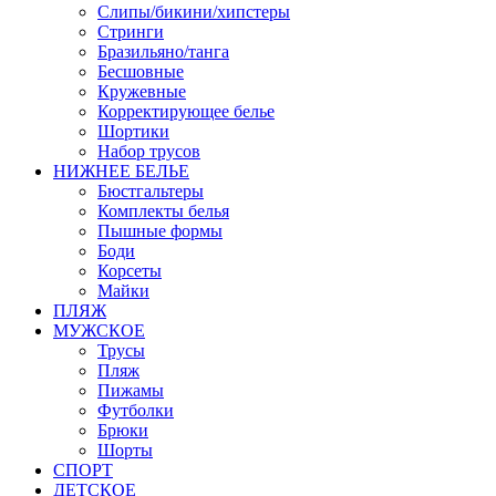
Слипы/бикини/хипстеры
Стринги
Бразильяно/танга
Бесшовные
Кружевные
Корректирующее белье
Шортики
Набор трусов
НИЖНЕЕ БЕЛЬЕ
Бюстгальтеры
Комплекты белья
Пышные формы
Боди
Корсеты
Майки
ПЛЯЖ
МУЖСКОЕ
Трусы
Пляж
Пижамы
Футболки
Брюки
Шорты
СПОРТ
ДЕТСКОЕ