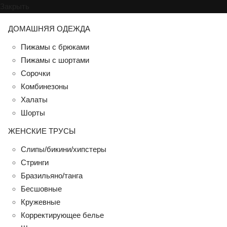
Закрыть
ДОМАШНЯЯ ОДЕЖДА
Пижамы с брюками
Пижамы с шортами
Сорочки
Комбинезоны
Халаты
Шорты
ЖЕНСКИЕ ТРУСЫ
Слипы/бикини/хипстеры
Стринги
Бразильяно/танга
Бесшовные
Кружевные
Корректирующее белье