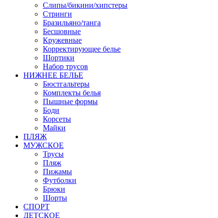
Слипы/бикини/хипстеры
Стринги
Бразильяно/танга
Бесшовные
Кружевные
Корректирующее белье
Шортики
Набор трусов
НИЖНЕЕ БЕЛЬЕ
Бюстгальтеры
Комплекты белья
Пышные формы
Боди
Корсеты
Майки
ПЛЯЖ
МУЖСКОЕ
Трусы
Пляж
Пижамы
Футболки
Брюки
Шорты
СПОРТ
ДЕТСКОЕ