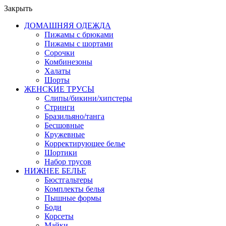
Закрыть
ДОМАШНЯЯ ОДЕЖДА
Пижамы с брюками
Пижамы с шортами
Сорочки
Комбинезоны
Халаты
Шорты
ЖЕНСКИЕ ТРУСЫ
Слипы/бикини/хипстеры
Стринги
Бразильяно/танга
Бесшовные
Кружевные
Корректирующее белье
Шортики
Набор трусов
НИЖНЕЕ БЕЛЬЕ
Бюстгальтеры
Комплекты белья
Пышные формы
Боди
Корсеты
Майки