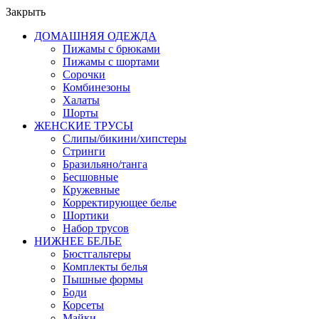
Закрыть
ДОМАШНЯЯ ОДЕЖДА
Пижамы с брюками
Пижамы с шортами
Сорочки
Комбинезоны
Халаты
Шорты
ЖЕНСКИЕ ТРУСЫ
Слипы/бикини/хипстеры
Стринги
Бразильяно/танга
Бесшовные
Кружевные
Корректирующее белье
Шортики
Набор трусов
НИЖНЕЕ БЕЛЬЕ
Бюстгальтеры
Комплекты белья
Пышные формы
Боди
Корсеты
Майки