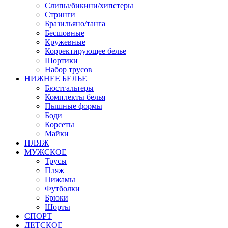
Слипы/бикини/хипстеры
Стринги
Бразильяно/танга
Бесшовные
Кружевные
Корректирующее белье
Шортики
Набор трусов
НИЖНЕЕ БЕЛЬЕ
Бюстгальтеры
Комплекты белья
Пышные формы
Боди
Корсеты
Майки
ПЛЯЖ
МУЖСКОЕ
Трусы
Пляж
Пижамы
Футболки
Брюки
Шорты
СПОРТ
ДЕТСКОЕ