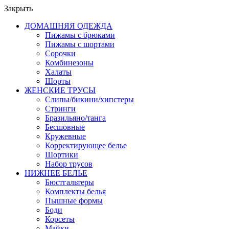
Закрыть
ДОМАШНЯЯ ОДЕЖДА
Пижамы с брюками
Пижамы с шортами
Сорочки
Комбинезоны
Халаты
Шорты
ЖЕНСКИЕ ТРУСЫ
Слипы/бикини/хипстеры
Стринги
Бразильяно/танга
Бесшовные
Кружевные
Корректирующее белье
Шортики
Набор трусов
НИЖНЕЕ БЕЛЬЕ
Бюстгальтеры
Комплекты белья
Пышные формы
Боди
Корсеты
Майки