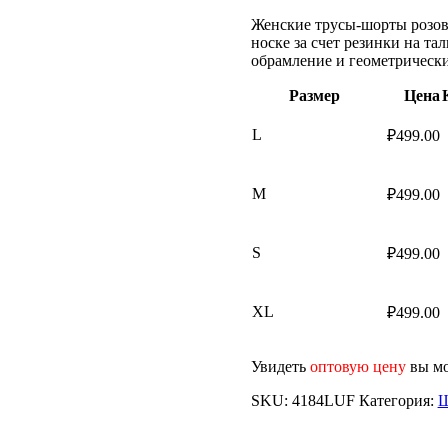
Женские трусы-шорты розовы
носке за счет резинки на та
обрамление и геометрически
Размер
Цена
L
₽
499.00
M
₽
499.00
S
₽
499.00
XL
₽
499.00
Увидеть
оптовую цену
вы мо
SKU:
4184LUF
Категория:
Ш