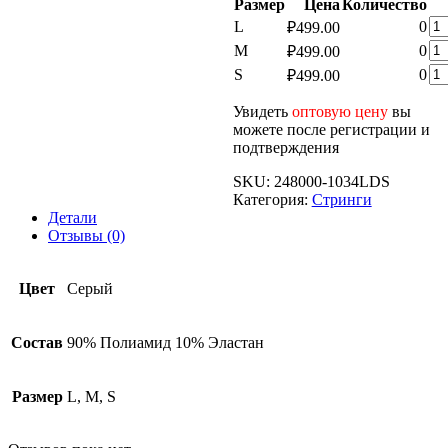
Размер
Цена
Количество
Ко
L
0
₽
499.00
то
Ко
M
0
₽
499.00
Же
то
Ко
S
0
₽
499.00
Ст
Же
то
LD
Ст
Же
Увидеть
оптовую цену
вы
LD
Ст
можете после регистрации и
LD
подтверждения
SKU:
248000-1034LDS
Категория:
Стринги
Детали
Отзывы (0)
Цвет
Серый
Состав
90% Полиамид 10% Эластан
Размер
L, M, S