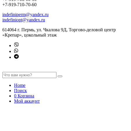
+7-919-710-70-60
indefiniperm@yandex.ru
indefiniopt@yandex.ru
614064 г. Пермь, ул. Чкалова 9Д, Торгово-деловой центр
«Крепар», цокольный этаж
Home
Поиск
0
Корзина
Мой аккаунт