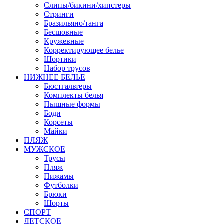
Слипы/бикини/хипстеры
Стринги
Бразильяно/танга
Бесшовные
Кружевные
Корректирующее белье
Шортики
Набор трусов
НИЖНЕЕ БЕЛЬЕ
Бюстгальтеры
Комплекты белья
Пышные формы
Боди
Корсеты
Майки
ПЛЯЖ
МУЖСКОЕ
Трусы
Пляж
Пижамы
Футболки
Брюки
Шорты
СПОРТ
ДЕТСКОЕ