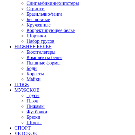
Слипы/бикини/хипстеры
Стринги
Бразильяно/танга
Бесшовные
Кружевные
Корректирующее белье
Шортики
Набор трусов
НИЖНЕЕ БЕЛЬЕ
Бюстгальтеры
Комплекты белья
Пышные формы
Боди
Корсеты
Майки
ПЛЯЖ
МУЖСКОЕ
Трусы
Пляж
Пижамы
Футболки
Брюки
Шорты
СПОРТ
ДЕТСКОЕ