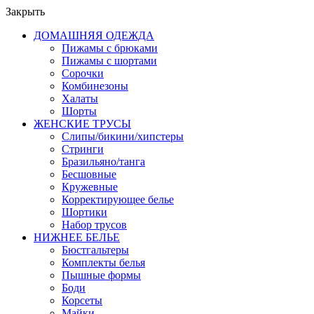
Закрыть
ДОМАШНЯЯ ОДЕЖДА
Пижамы с брюками
Пижамы с шортами
Сорочки
Комбинезоны
Халаты
Шорты
ЖЕНСКИЕ ТРУСЫ
Слипы/бикини/хипстеры
Стринги
Бразильяно/танга
Бесшовные
Кружевные
Корректирующее белье
Шортики
Набор трусов
НИЖНЕЕ БЕЛЬЕ
Бюстгальтеры
Комплекты белья
Пышные формы
Боди
Корсеты
Майки