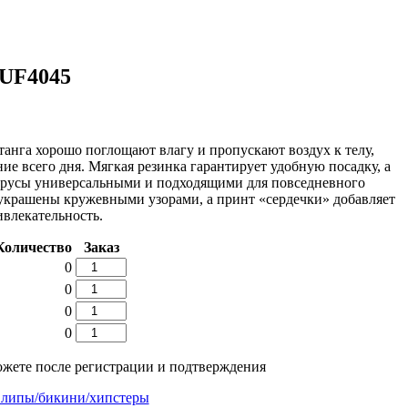
UF4045
анга хорошо поглощают влагу и пропускают воздух к телу,
ие всего дня. Мягкая резинка гарантирует удобную посадку, а
 трусы универсальными и подходящими для повседневного
украшены кружевными узорами, а принт «сердечки» добавляет
влекательность.
Количество
Заказ
Количество
0
товара
Количество
0
Женские
товара
Количество
0
Трусы
Женские
товара
LUF4045
Количество
0
Трусы
Женские
товара
LUF4045
Трусы
Женские
жете после регистрации и подтверждения
LUF4045
Трусы
LUF4045
липы/бикини/хипстеры