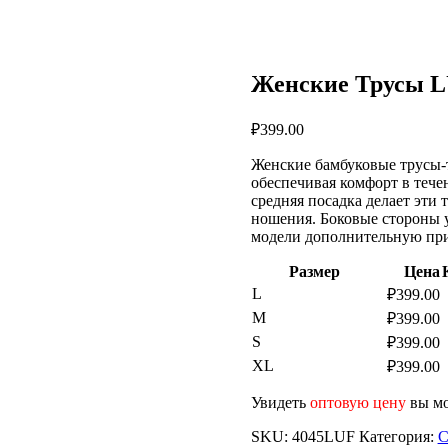
Женские Трусы L
₽
399.00
Женские бамбуковые трусы-т
обеспечивая комфорт в течен
средняя посадка делает эти
ношения. Боковые стороны 
модели дополнительную при
Размер
Цена
L
₽
399.00
M
₽
399.00
S
₽
399.00
XL
₽
399.00
Увидеть
оптовую цену
вы мо
SKU:
4045LUF
Категория:
С