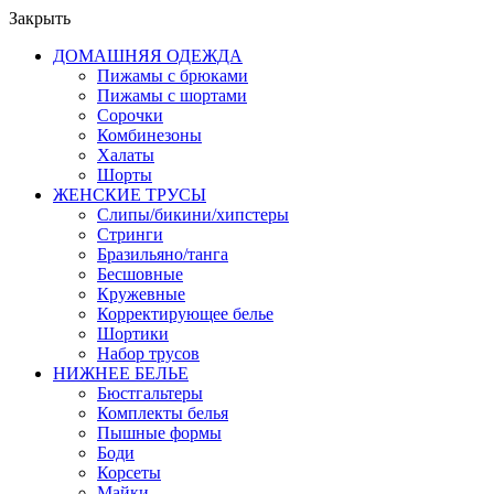
Закрыть
ДОМАШНЯЯ ОДЕЖДА
Пижамы с брюками
Пижамы с шортами
Сорочки
Комбинезоны
Халаты
Шорты
ЖЕНСКИЕ ТРУСЫ
Слипы/бикини/хипстеры
Стринги
Бразильяно/танга
Бесшовные
Кружевные
Корректирующее белье
Шортики
Набор трусов
НИЖНЕЕ БЕЛЬЕ
Бюстгальтеры
Комплекты белья
Пышные формы
Боди
Корсеты
Майки