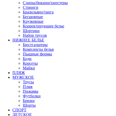
Слипы/бикини/хипстеры
Стринги
Бразильяно/танга
Бесшовные
Кружевные
Корректирующее белье
Шортики
Набор трусов
НИЖНЕЕ БЕЛЬЕ
Бюстгальтеры
Комплекты белья
Пышные формы
Боди
Корсеты
Майки
ПЛЯЖ
МУЖСКОЕ
Трусы
Пляж
Пижамы
Футболки
Брюки
Шорты
СПОРТ
ДЕТСКОЕ