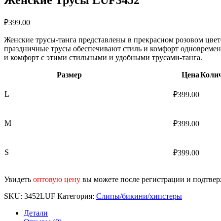
₽
399.00
Женские трусы-танга представлены в прекрасном розовом цвете
праздничные трусы обеспечивают стиль и комфорт одновременн
и комфорт с этими стильными и удобными трусами-танга.
Размер
Цена
Коли
L
₽
399.00
M
₽
399.00
S
₽
399.00
Увидеть
оптовую цену
вы можете после регистрации и подтве
SKU:
3452LUF
Категория:
Слипы/бикини/хипстеры
Детали