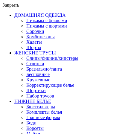
Закрыть
ДОМАШНЯЯ ОДЕЖДА
Пижамы с брюками
Пижамы с шортами
Сорочки
Комбинезоны
Халаты
Шорты
ЖЕНСКИЕ ТРУСЫ
Слипы/бикини/хипстеры
Стринги
Бразильяно/танга
Бесшовные
Кружевные
Корректирующее белье
Шортики
Набор трусов
НИЖНЕЕ БЕЛЬЕ
Бюстгальтеры
Комплекты белья
Пышные формы
Боди
Корсеты
Майки