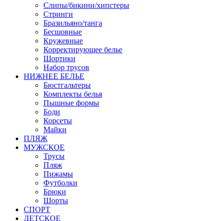
Слипы/бикини/хипстеры
Стринги
Бразильяно/танга
Бесшовные
Кружевные
Корректирующее белье
Шортики
Набор трусов
НИЖНЕЕ БЕЛЬЕ
Бюстгальтеры
Комплекты белья
Пышные формы
Боди
Корсеты
Майки
ПЛЯЖ
МУЖСКОЕ
Трусы
Пляж
Пижамы
Футболки
Брюки
Шорты
СПОРТ
ДЕТСКОЕ