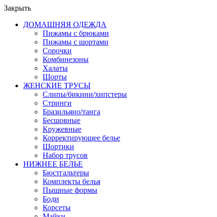
Закрыть
ДОМАШНЯЯ ОДЕЖДА
Пижамы с брюками
Пижамы с шортами
Сорочки
Комбинезоны
Халаты
Шорты
ЖЕНСКИЕ ТРУСЫ
Слипы/бикини/хипстеры
Стринги
Бразильяно/танга
Бесшовные
Кружевные
Корректирующее белье
Шортики
Набор трусов
НИЖНЕЕ БЕЛЬЕ
Бюстгальтеры
Комплекты белья
Пышные формы
Боди
Корсеты
Майки