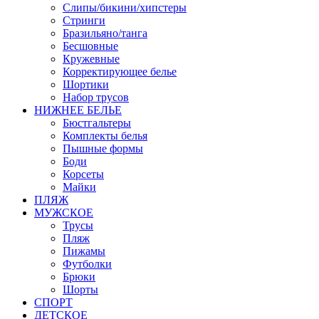
Слипы/бикини/хипстеры
Стринги
Бразильяно/танга
Бесшовные
Кружевные
Корректирующее белье
Шортики
Набор трусов
НИЖНЕЕ БЕЛЬЕ
Бюстгальтеры
Комплекты белья
Пышные формы
Боди
Корсеты
Майки
ПЛЯЖ
МУЖСКОЕ
Трусы
Пляж
Пижамы
Футболки
Брюки
Шорты
СПОРТ
ДЕТСКОЕ