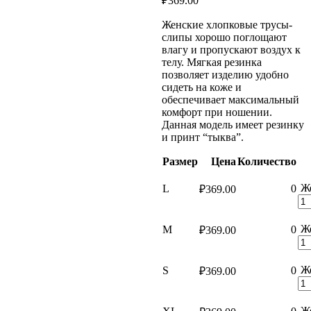
₽
369.00
Женские хлопковые трусы-
слипы хорошо поглощают
влагу и пропускают воздух к
телу. Мягкая резинка
позволяет изделию удобно
сидеть на коже и
обеспечивает максимальный
комфорт при ношении.
Данная модель имеет резинку
и принт “тыква”.
Размер
Цена
Количество
Ж
L
0
₽
369.00
Ж
M
0
₽
369.00
Ж
S
0
₽
369.00
Ж