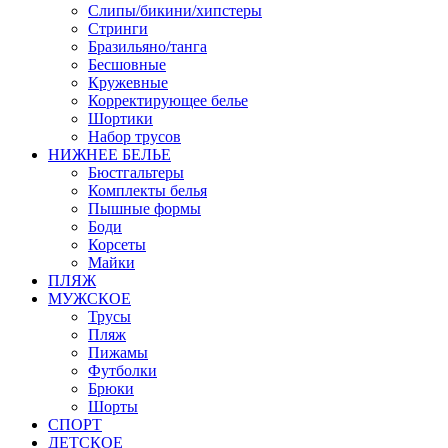
Слипы/бикини/хипстеры
Стринги
Бразильяно/танга
Бесшовные
Кружевные
Корректирующее белье
Шортики
Набор трусов
НИЖНЕЕ БЕЛЬЕ
Бюстгальтеры
Комплекты белья
Пышные формы
Боди
Корсеты
Майки
ПЛЯЖ
МУЖСКОЕ
Трусы
Пляж
Пижамы
Футболки
Брюки
Шорты
СПОРТ
ДЕТСКОЕ