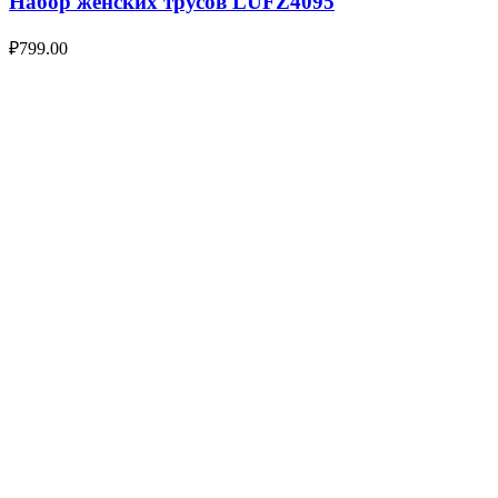
Набор женских трусов LUFZ4095
₽
799.00