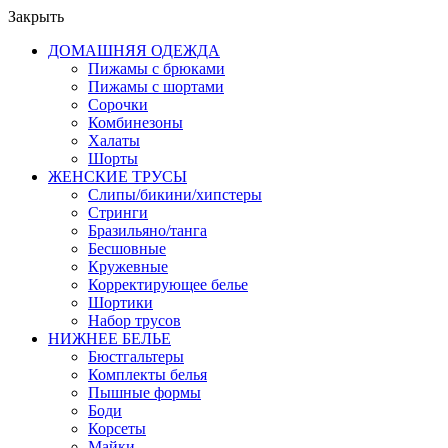
Закрыть
ДОМАШНЯЯ ОДЕЖДА
Пижамы с брюками
Пижамы с шортами
Сорочки
Комбинезоны
Халаты
Шорты
ЖЕНСКИЕ ТРУСЫ
Слипы/бикини/хипстеры
Стринги
Бразильяно/танга
Бесшовные
Кружевные
Корректирующее белье
Шортики
Набор трусов
НИЖНЕЕ БЕЛЬЕ
Бюстгальтеры
Комплекты белья
Пышные формы
Боди
Корсеты
Майки