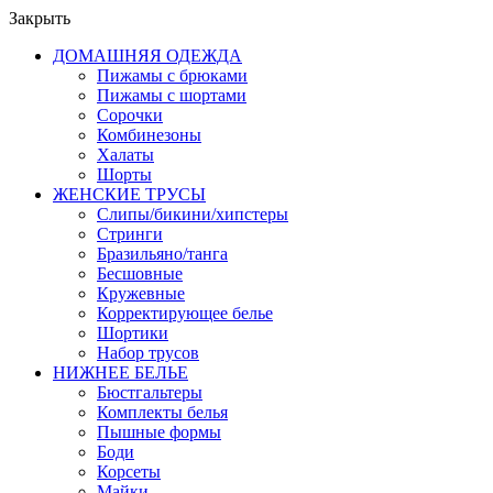
Закрыть
ДОМАШНЯЯ ОДЕЖДА
Пижамы с брюками
Пижамы с шортами
Сорочки
Комбинезоны
Халаты
Шорты
ЖЕНСКИЕ ТРУСЫ
Слипы/бикини/хипстеры
Стринги
Бразильяно/танга
Бесшовные
Кружевные
Корректирующее белье
Шортики
Набор трусов
НИЖНЕЕ БЕЛЬЕ
Бюстгальтеры
Комплекты белья
Пышные формы
Боди
Корсеты
Майки