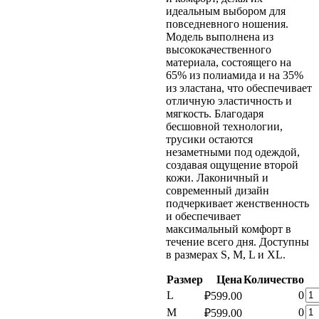
идеальным выбором для
повседневного ношения.
Модель выполнена из
высококачественного
материала, состоящего на
65% из полиамида и на 35%
из эластана, что обеспечивает
отличную эластичность и
мягкость. Благодаря
бесшовной технологии,
трусики остаются
незаметными под одеждой,
создавая ощущение второй
кожи. Лаконичный и
современный дизайн
подчеркивает женственность
и обеспечивает
максимальный комфорт в
течение всего дня. Доступны
в размерах S, M, L и XL.
Размер
Цена
Количество
Ко
L
0
₽
599.00
то
Ко
M
0
₽
599.00
Же