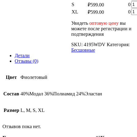
то
Ко
S
0
₽
599.00
тр
Же
то
41
Ко
XL
0
₽
599.00
тр
Же
то
41
тр
Же
Увидеть
оптовую цену
вы
41
тр
можете после регистрации и
41
подтверждения
SKU:
4195WDV
Категория:
Бесшовные
Детали
Отзывы (0)
Цвет
Фиолетовый
Состав
40%Модал 36%Полиамид 24%Эластан
Размер
L, M, S, XL
Отзывов пока нет.