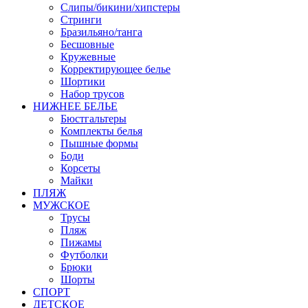
Слипы/бикини/хипстеры
Стринги
Бразильяно/танга
Бесшовные
Кружевные
Корректирующее белье
Шортики
Набор трусов
НИЖНЕЕ БЕЛЬЕ
Бюстгальтеры
Комплекты белья
Пышные формы
Боди
Корсеты
Майки
ПЛЯЖ
МУЖСКОЕ
Трусы
Пляж
Пижамы
Футболки
Брюки
Шорты
СПОРТ
ДЕТСКОЕ