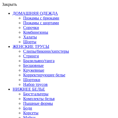
Закрыть
ДОМАШНЯЯ ОДЕЖДА
Пижамы с брюками
Пижамы с шортами
Сорочки
Комбинезоны
Халаты
Шорты
ЖЕНСКИЕ ТРУСЫ
Слипы/бикини/хипстеры
Стринги
Бразильяно/танга
Бесшовные
Кружевные
Корректирующее белье
Шортики
Набор трусов
НИЖНЕЕ БЕЛЬЕ
Бюстгальтеры
Комплекты белья
Пышные формы
Боди
Корсеты
Майки