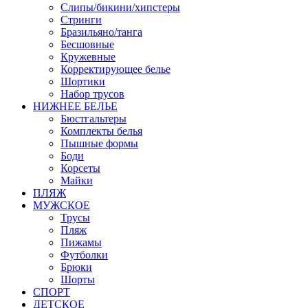
Слипы/бикини/хипстеры
Стринги
Бразильяно/танга
Бесшовные
Кружевные
Корректирующее белье
Шортики
Набор трусов
НИЖНЕЕ БЕЛЬЕ
Бюстгальтеры
Комплекты белья
Пышные формы
Боди
Корсеты
Майки
ПЛЯЖ
МУЖСКОЕ
Трусы
Пляж
Пижамы
Футболки
Брюки
Шорты
СПОРТ
ДЕТСКОЕ