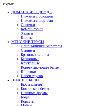
Закрыть
ДОМАШНЯЯ ОДЕЖДА
Пижамы с брюками
Пижамы с шортами
Сорочки
Комбинезоны
Халаты
Шорты
ЖЕНСКИЕ ТРУСЫ
Слипы/бикини/хипстеры
Стринги
Бразильяно/танга
Бесшовные
Кружевные
Корректирующее белье
Шортики
Набор трусов
НИЖНЕЕ БЕЛЬЕ
Бюстгальтеры
Комплекты белья
Пышные формы
Боди
Корсеты
Майки