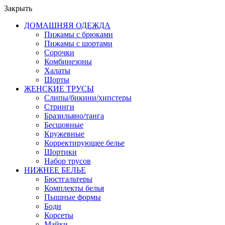
Закрыть
ДОМАШНЯЯ ОДЕЖДА
Пижамы с брюками
Пижамы с шортами
Сорочки
Комбинезоны
Халаты
Шорты
ЖЕНСКИЕ ТРУСЫ
Слипы/бикини/хипстеры
Стринги
Бразильяно/танга
Бесшовные
Кружевные
Корректирующее белье
Шортики
Набор трусов
НИЖНЕЕ БЕЛЬЕ
Бюстгальтеры
Комплекты белья
Пышные формы
Боди
Корсеты
Майки