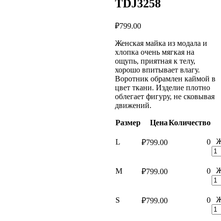
TDJ3258
₽
799.00
Женская майка из модала и
хлопка очень мягкая на
ощупь, приятная к телу,
хорошо впитывает влагу.
Воротник обрамлен каймой в
цвет ткани. Изделие плотно
облегает фигуру, не сковывая
движений.
Размер
Цена
Количество
Ж
L
0
₽
799.00
Ж
M
0
₽
799.00
Ж
S
0
₽
799.00