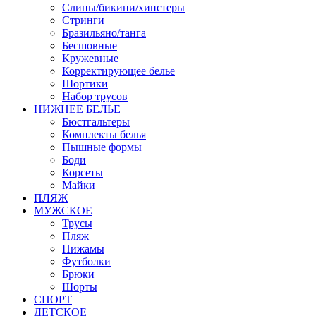
Слипы/бикини/хипстеры
Стринги
Бразильяно/танга
Бесшовные
Кружевные
Корректирующее белье
Шортики
Набор трусов
НИЖНЕЕ БЕЛЬЕ
Бюстгальтеры
Комплекты белья
Пышные формы
Боди
Корсеты
Майки
ПЛЯЖ
МУЖСКОЕ
Трусы
Пляж
Пижамы
Футболки
Брюки
Шорты
СПОРТ
ДЕТСКОЕ