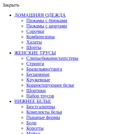
Закрыть
ДОМАШНЯЯ ОДЕЖДА
Пижамы с брюками
Пижамы с шортами
Сорочки
Комбинезоны
Халаты
Шорты
ЖЕНСКИЕ ТРУСЫ
Слипы/бикини/хипстеры
Стринги
Бразильяно/танга
Бесшовные
Кружевные
Корректирующее белье
Шортики
Набор трусов
НИЖНЕЕ БЕЛЬЕ
Бюстгальтеры
Комплекты белья
Пышные формы
Боди
Корсеты
Майки