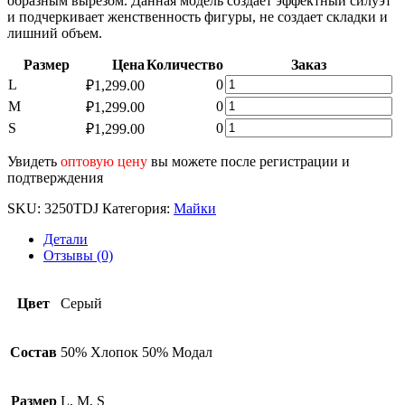
образным вырезом. Данная модель создает эффектный силуэт
и подчеркивает женственность фигуры, не создает складки и
лишний объем.
Размер
Цена
Количество
Заказ
Количество
L
0
₽
1,299.00
товара
Количество
M
0
₽
1,299.00
Женская
товара
Количество
S
0
₽
1,299.00
майка
Женская
товара
TDJ3250
майка
Женская
Увидеть
оптовую цену
вы можете после регистрации и
TDJ3250
майка
подтверждения
TDJ3250
SKU:
3250TDJ
Категория:
Майки
Детали
Отзывы (0)
Цвет
Серый
Состав
50% Хлопок 50% Модал
Размер
L, M, S