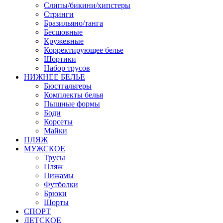
Слипы/бикини/хипстеры
Стринги
Бразильяно/танга
Бесшовные
Кружевные
Корректирующее белье
Шортики
Набор трусов
НИЖНЕЕ БЕЛЬЕ
Бюстгальтеры
Комплекты белья
Пышные формы
Боди
Корсеты
Майки
ПЛЯЖ
МУЖСКОЕ
Трусы
Пляж
Пижамы
Футболки
Брюки
Шорты
СПОРТ
ДЕТСКОЕ