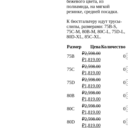
бежевого цвета, из
полиамида, на мягкой
резинке, средней посадки.
К бюстгальтеру идут трусы-
слипы, размерами: 75B-S,
75C-M, 80B-M, 80C-L, 75D-L,
80D-XL, 85C-XL.
Размер
Цена
Количество
₽
2,598.00
К
75B
0
Первоначальная
Текущая
₽
1,819.00
т
цена
цена:
₽
2,598.00
К
составляла
75C
0
₽1,819.00.
Первоначальная
Текущая
₽
1,819.00
т
₽2,598.00.
б
цена
цена:
₽
2,598.00
К
составляла
75D
0
₽1,819.00.
Первоначальная
Текущая
₽
1,819.00
т
₽2,598.00.
б
цена
цена:
₽
2,598.00
К
составляла
80B
0
₽1,819.00.
Первоначальная
Текущая
₽
1,819.00
т
₽2,598.00.
б
цена
цена:
₽
2,598.00
К
составляла
80C
0
₽1,819.00.
Первоначальная
Текущая
₽
1,819.00
т
₽2,598.00.
б
цена
цена:
₽
2,598.00
К
составляла
80D
0
₽1,819.00.
Первоначальная
Текущая
₽
1,819.00
т
₽2,598.00.