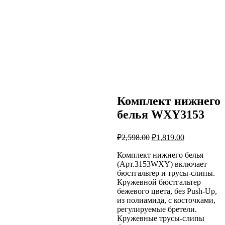
Комплект нижнего
белья WXY3153
Первоначальная
Текущая
₽
2,598.00
₽
1,819.00
цена
цена:
составляла
Комплект нижнего белья
₽1,819.00.
(Арт.3153WXY) включает
₽2,598.00.
бюстгальтер и трусы-слипы.
Кружевной бюстгальтер
бежевого цвета, без Push-Up,
из полиамида, с косточками,
регулируемые бретели.
Кружевные трусы-слипы