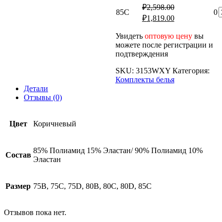
б
цена
цена:
₽
2,598.00
К
составляла
85C
0
₽1,819.00.
Первоначальная
Текущая
₽
1,819.00
т
₽2,598.00.
б
цена
цена:
составляла
₽1,819.00.
Увидеть
оптовую цену
вы
₽2,598.00.
можете после регистрации и
б
подтверждения
SKU:
3153WXY
Категория:
Комплекты белья
Детали
Отзывы (0)
Цвет
Коричневый
85% Полиамид 15% Эластан/ 90% Полиамид 10%
Состав
Эластан
Размер
75B, 75C, 75D, 80B, 80C, 80D, 85C
Отзывов пока нет.