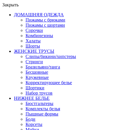
Закрыть
ДОМАШНЯЯ ОДЕЖДА
Пижамы с брюками
Пижамы с шортами
Сорочки
Комбинезоны
Халаты
Шорты
ЖЕНСКИЕ ТРУСЫ
Слипы/бикини/хипстеры
Стринги
Бразильяно/танга
Бесшовные
Кружевные
Корректирующее белье
Шортики
Набор трусов
НИЖНЕЕ БЕЛЬЕ
Бюстгальтеры
Комплекты белья
Пышные формы
Боди
Корсеты
Майки