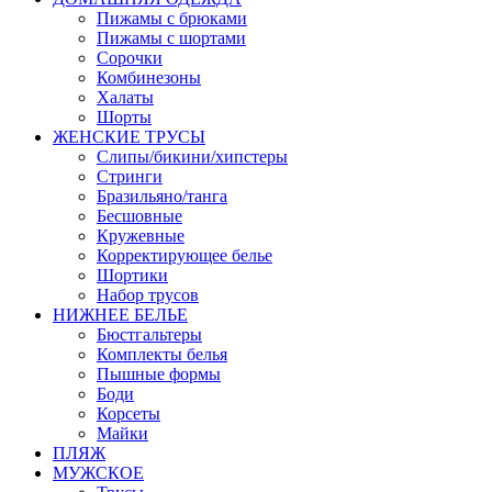
Пижамы с брюками
Пижамы с шортами
Сорочки
Комбинезоны
Халаты
Шорты
ЖЕНСКИЕ ТРУСЫ
Слипы/бикини/хипстеры
Стринги
Бразильяно/танга
Бесшовные
Кружевные
Корректирующее белье
Шортики
Набор трусов
НИЖНЕЕ БЕЛЬЕ
Бюстгальтеры
Комплекты белья
Пышные формы
Боди
Корсеты
Майки
ПЛЯЖ
МУЖСКОЕ