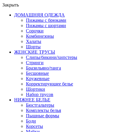
Закрыть
ДОМАШНЯЯ ОДЕЖДА
Пижамы с брюками
Пижамы с шортами
Сорочки
Комбинезоны
Халаты
Шорты
ЖЕНСКИЕ ТРУСЫ
Слипы/бикини/хипстеры
Стринги
Бразильяно/танга
Бесшовные
Кружевные
Корректирующее белье
Шортики
Набор трусов
НИЖНЕЕ БЕЛЬЕ
Бюстгальтеры
Комплекты белья
Пышные формы
Боди
Корсеты
Майки