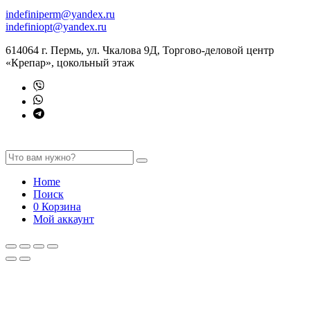
indefiniperm@yandex.ru
indefiniopt@yandex.ru
614064 г. Пермь, ул. Чкалова 9Д, Торгово-деловой центр
«Крепар», цокольный этаж
Home
Поиск
0
Корзина
Мой аккаунт