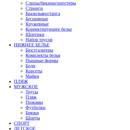
Слипы/бикини/хипстеры
Стринги
Бразильяно/танга
Бесшовные
Кружевные
Корректирующее белье
Шортики
Набор трусов
НИЖНЕЕ БЕЛЬЕ
Бюстгальтеры
Комплекты белья
Пышные формы
Боди
Корсеты
Майки
ПЛЯЖ
МУЖСКОЕ
Трусы
Пляж
Пижамы
Футболки
Брюки
Шорты
СПОРТ
ДЕТСКОЕ