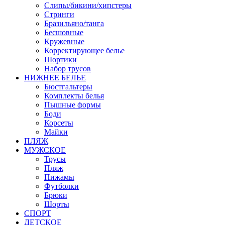
Слипы/бикини/хипстеры
Стринги
Бразильяно/танга
Бесшовные
Кружевные
Корректирующее белье
Шортики
Набор трусов
НИЖНЕЕ БЕЛЬЕ
Бюстгальтеры
Комплекты белья
Пышные формы
Боди
Корсеты
Майки
ПЛЯЖ
МУЖСКОЕ
Трусы
Пляж
Пижамы
Футболки
Брюки
Шорты
СПОРТ
ДЕТСКОЕ