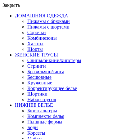
Закрыть
ДОМАШНЯЯ ОДЕЖДА
Пижамы с брюками
Пижамы с шортами
Сорочки
Комбинезоны
Халаты
Шорты
ЖЕНСКИЕ ТРУСЫ
Слипы/бикини/хипстеры
Стринги
Бразильяно/танга
Бесшовные
Кружевные
Корректирующее белье
Шортики
Набор трусов
НИЖНЕЕ БЕЛЬЕ
Бюстгальтеры
Комплекты белья
Пышные формы
Боди
Корсеты
Майки