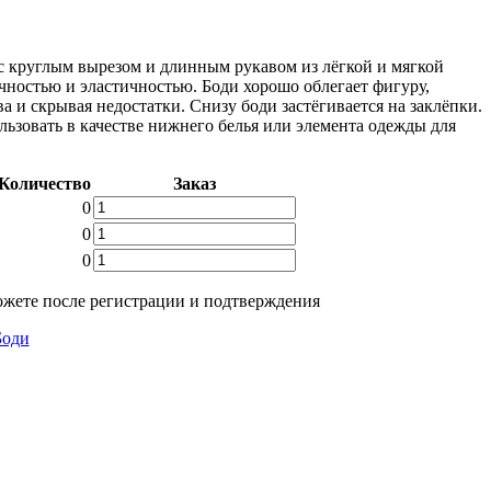
с круглым вырезом и длинным рукавом из лёгкой и мягкой
чностью и эластичностью. Боди хорошо облегает фигуру,
а и скрывая недостатки. Снизу боди застёгивается на заклёпки.
ьзовать в качестве нижнего белья или элемента одежды для
Количество
Заказ
Количество
0
товара
Количество
0
Боди
товара
Количество
0
WLT4156
Боди
товара
WLT4156
Боди
жете после регистрации и подтверждения
WLT4156
Боди