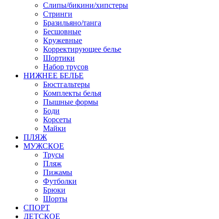
Слипы/бикини/хипстеры
Стринги
Бразильяно/танга
Бесшовные
Кружевные
Корректирующее белье
Шортики
Набор трусов
НИЖНЕЕ БЕЛЬЕ
Бюстгальтеры
Комплекты белья
Пышные формы
Боди
Корсеты
Майки
ПЛЯЖ
МУЖСКОЕ
Трусы
Пляж
Пижамы
Футболки
Брюки
Шорты
СПОРТ
ДЕТСКОЕ