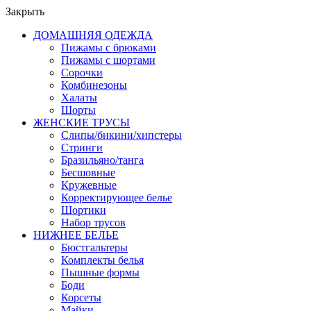
Закрыть
ДОМАШНЯЯ ОДЕЖДА
Пижамы с брюками
Пижамы с шортами
Сорочки
Комбинезоны
Халаты
Шорты
ЖЕНСКИЕ ТРУСЫ
Слипы/бикини/хипстеры
Стринги
Бразильяно/танга
Бесшовные
Кружевные
Корректирующее белье
Шортики
Набор трусов
НИЖНЕЕ БЕЛЬЕ
Бюстгальтеры
Комплекты белья
Пышные формы
Боди
Корсеты
Майки