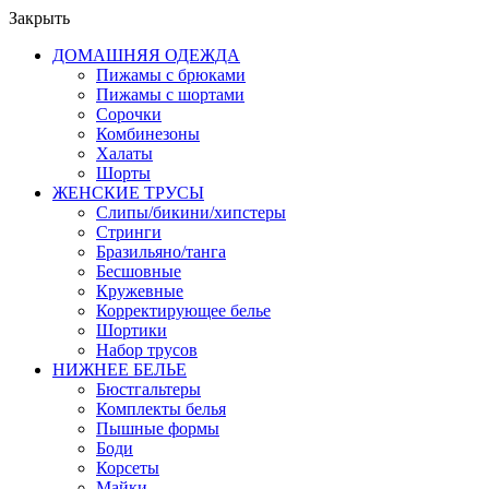
Закрыть
ДОМАШНЯЯ ОДЕЖДА
Пижамы с брюками
Пижамы с шортами
Сорочки
Комбинезоны
Халаты
Шорты
ЖЕНСКИЕ ТРУСЫ
Слипы/бикини/хипстеры
Стринги
Бразильяно/танга
Бесшовные
Кружевные
Корректирующее белье
Шортики
Набор трусов
НИЖНЕЕ БЕЛЬЕ
Бюстгальтеры
Комплекты белья
Пышные формы
Боди
Корсеты
Майки