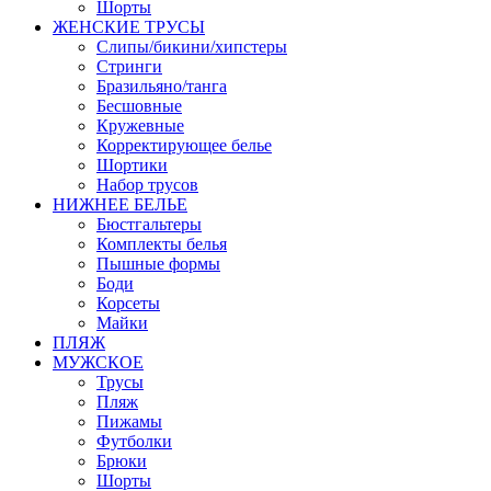
Шорты
ЖЕНСКИЕ ТРУСЫ
Слипы/бикини/хипстеры
Стринги
Бразильяно/танга
Бесшовные
Кружевные
Корректирующее белье
Шортики
Набор трусов
НИЖНЕЕ БЕЛЬЕ
Бюстгальтеры
Комплекты белья
Пышные формы
Боди
Корсеты
Майки
ПЛЯЖ
МУЖСКОЕ
Трусы
Пляж
Пижамы
Футболки
Брюки
Шорты