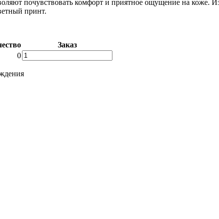
оляют почувствовать комфорт и приятное ощущение на коже. Из
ветный принт.
чество
Заказ
Количество
0
товара
Упаковка
рждения
мужских
трусов
боксеров
MGF3003