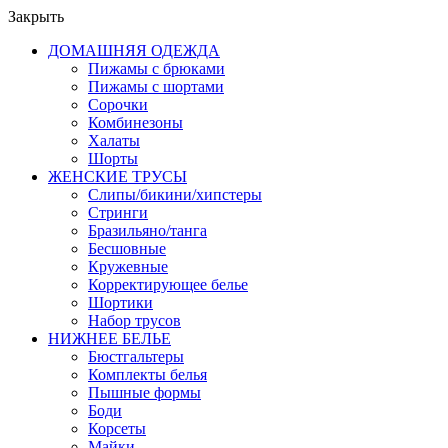
Закрыть
ДОМАШНЯЯ ОДЕЖДА
Пижамы с брюками
Пижамы с шортами
Сорочки
Комбинезоны
Халаты
Шорты
ЖЕНСКИЕ ТРУСЫ
Слипы/бикини/хипстеры
Стринги
Бразильяно/танга
Бесшовные
Кружевные
Корректирующее белье
Шортики
Набор трусов
НИЖНЕЕ БЕЛЬЕ
Бюстгальтеры
Комплекты белья
Пышные формы
Боди
Корсеты
Майки