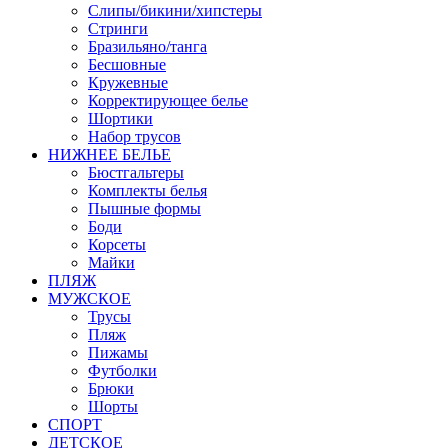
Слипы/бикини/хипстеры
Стринги
Бразильяно/танга
Бесшовные
Кружевные
Корректирующее белье
Шортики
Набор трусов
НИЖНЕЕ БЕЛЬЕ
Бюстгальтеры
Комплекты белья
Пышные формы
Боди
Корсеты
Майки
ПЛЯЖ
МУЖСКОЕ
Трусы
Пляж
Пижамы
Футболки
Брюки
Шорты
СПОРТ
ДЕТСКОЕ