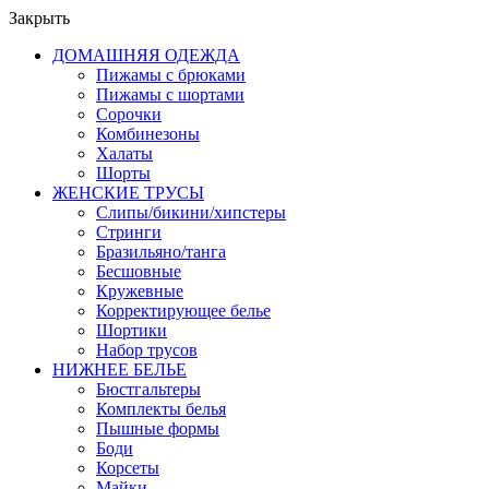
Закрыть
ДОМАШНЯЯ ОДЕЖДА
Пижамы с брюками
Пижамы с шортами
Сорочки
Комбинезоны
Халаты
Шорты
ЖЕНСКИЕ ТРУСЫ
Слипы/бикини/хипстеры
Стринги
Бразильяно/танга
Бесшовные
Кружевные
Корректирующее белье
Шортики
Набор трусов
НИЖНЕЕ БЕЛЬЕ
Бюстгальтеры
Комплекты белья
Пышные формы
Боди
Корсеты
Майки