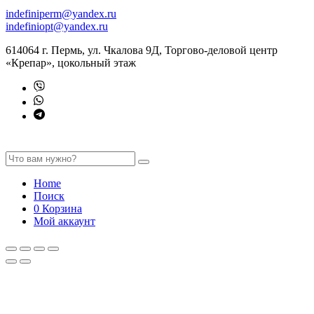
indefiniperm@yandex.ru
indefiniopt@yandex.ru
614064 г. Пермь, ул. Чкалова 9Д, Торгово-деловой центр
«Крепар», цокольный этаж
Home
Поиск
0
Корзина
Мой аккаунт