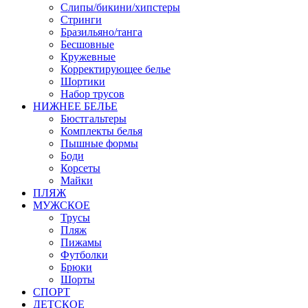
Слипы/бикини/хипстеры
Стринги
Бразильяно/танга
Бесшовные
Кружевные
Корректирующее белье
Шортики
Набор трусов
НИЖНЕЕ БЕЛЬЕ
Бюстгальтеры
Комплекты белья
Пышные формы
Боди
Корсеты
Майки
ПЛЯЖ
МУЖСКОЕ
Трусы
Пляж
Пижамы
Футболки
Брюки
Шорты
СПОРТ
ДЕТСКОЕ