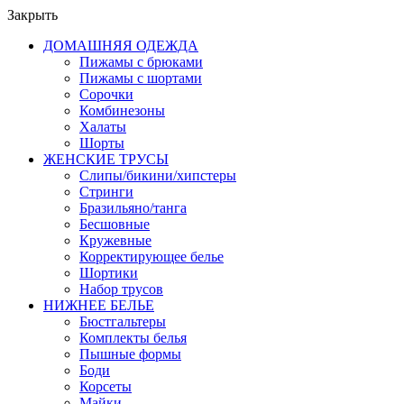
Закрыть
ДОМАШНЯЯ ОДЕЖДА
Пижамы с брюками
Пижамы с шортами
Сорочки
Комбинезоны
Халаты
Шорты
ЖЕНСКИЕ ТРУСЫ
Слипы/бикини/хипстеры
Стринги
Бразильяно/танга
Бесшовные
Кружевные
Корректирующее белье
Шортики
Набор трусов
НИЖНЕЕ БЕЛЬЕ
Бюстгальтеры
Комплекты белья
Пышные формы
Боди
Корсеты
Майки