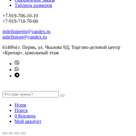
Таблица размеров
+7-919-706-10-10
+7-919-710-70-60
indefiniperm@yandex.ru
indefiniopt@yandex.ru
614064 г. Пермь, ул. Чкалова 9Д, Торгово-деловой центр
«Крепар», цокольный этаж
Home
Поиск
0
Корзина
Мой аккаунт