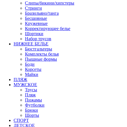
Слипы/бикини/хипстеры
Стринги
Бразильяно/танга
Бесшовные
Кружевные
Корректирующее белье
Шортики
Набор трусов
НИЖНЕЕ БЕЛЬЕ
Бюстгальтеры
Комплекты белья
Пышные формы
Боди
Корсеты
Майки
ПЛЯЖ
МУЖСКОЕ
Трусы
Пляж
Пижамы
Футболки
Брюки
Шорты
СПОРТ
ДЕТСКОЕ