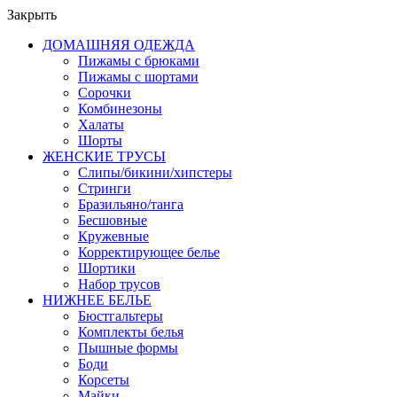
Закрыть
ДОМАШНЯЯ ОДЕЖДА
Пижамы с брюками
Пижамы с шортами
Сорочки
Комбинезоны
Халаты
Шорты
ЖЕНСКИЕ ТРУСЫ
Слипы/бикини/хипстеры
Стринги
Бразильяно/танга
Бесшовные
Кружевные
Корректирующее белье
Шортики
Набор трусов
НИЖНЕЕ БЕЛЬЕ
Бюстгальтеры
Комплекты белья
Пышные формы
Боди
Корсеты
Майки