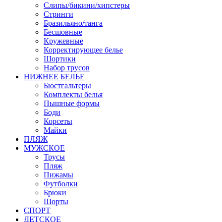
Слипы/бикини/хипстеры
Стринги
Бразильяно/танга
Бесшовные
Кружевные
Корректирующее белье
Шортики
Набор трусов
НИЖНЕЕ БЕЛЬЕ
Бюстгальтеры
Комплекты белья
Пышные формы
Боди
Корсеты
Майки
ПЛЯЖ
МУЖСКОЕ
Трусы
Пляж
Пижамы
Футболки
Брюки
Шорты
СПОРТ
ДЕТСКОЕ