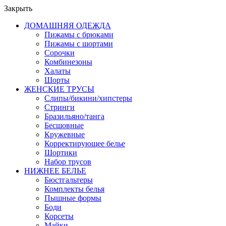
Закрыть
ДОМАШНЯЯ ОДЕЖДА
Пижамы с брюками
Пижамы с шортами
Сорочки
Комбинезоны
Халаты
Шорты
ЖЕНСКИЕ ТРУСЫ
Слипы/бикини/хипстеры
Стринги
Бразильяно/танга
Бесшовные
Кружевные
Корректирующее белье
Шортики
Набор трусов
НИЖНЕЕ БЕЛЬЕ
Бюстгальтеры
Комплекты белья
Пышные формы
Боди
Корсеты
Майки