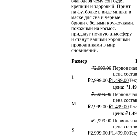
благодаря чему сон будет
крепкий и здоровый. Принт
на футболке в виде мишки в
маске для сна и черные
брюки с белыми кружочками,
похожими на космос,
придадут ночную атмосферу
и станут вашими хорошими
проводниками в мир
сновидений.
Размер
₽
2,999.00
Первоначал
цена соста
L
₽2,999.00.
₽
1,499.00
Тек
цена: ₽1,49
₽
2,999.00
Первоначал
цена соста
M
₽2,999.00.
₽
1,499.00
Тек
цена: ₽1,49
₽
2,999.00
Первоначал
цена соста
S
₽2,999.00.
₽
1,499.00
Тек