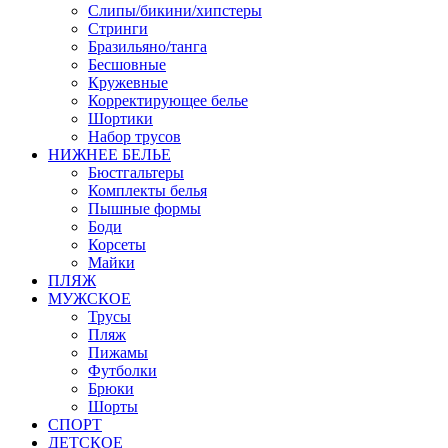
Слипы/бикини/хипстеры
Стринги
Бразильяно/танга
Бесшовные
Кружевные
Корректирующее белье
Шортики
Набор трусов
НИЖНЕЕ БЕЛЬЕ
Бюстгальтеры
Комплекты белья
Пышные формы
Боди
Корсеты
Майки
ПЛЯЖ
МУЖСКОЕ
Трусы
Пляж
Пижамы
Футболки
Брюки
Шорты
СПОРТ
ДЕТСКОЕ