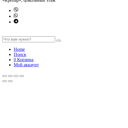
«Крепар», цокольный этаж
Home
Поиск
0
Корзина
Мой аккаунт