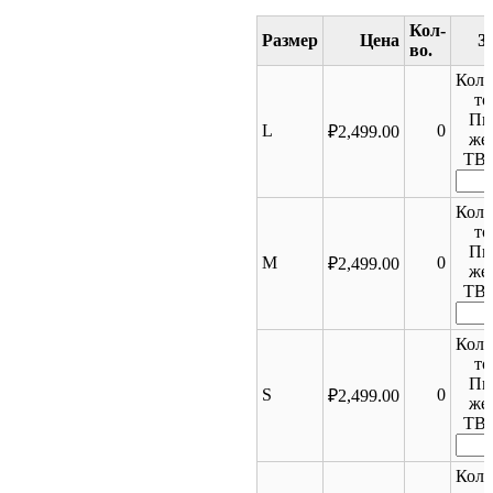
Размер
Цена
Коли
то
Пи
L
0
₽
2,499.00
же
TB
Коли
то
Пи
M
0
₽
2,499.00
же
TB
Коли
то
Пи
S
0
₽
2,499.00
же
TB
Коли