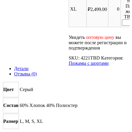
то
Пи
XL
0
₽
2,499.00
же
TB
Увидеть
оптовую цену
вы
можете после регистрации и
подтверждения
SKU:
4221TBD
Категория:
Пижамы с шортами
Детали
Отзывы (0)
Цвет
Серый
Состав
60% Хлопок 40% Полиэстер
Размер
L, M, S, XL