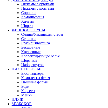
Пижамы с брюками
Пижамы с шортами
Сорочки
Комбинезоны
Халаты
Шорты
ЖЕНСКИЕ ТРУСЫ
Слипы/бикини/хипстеры
Стринги
Бразильяно/танга
Бесшовные
Кружевные
Корректирующее белье
Шортики
Набор трусов
НИЖНЕЕ БЕЛЬЕ
Бюстгальтеры
Комплекты белья
Пышные формы
Боди
Корсеты
Майки
ПЛЯЖ
МУЖСКОЕ