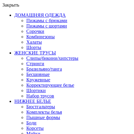
Закрыть
ДОМАШНЯЯ ОДЕЖДА
Пижамы с брюками
Пижамы с шортами
Сорочки
Комбинезоны
Халаты
Шорты
ЖЕНСКИЕ ТРУСЫ
Слипы/бикини/хипстеры
Стринги
Бразильяно/танга
Бесшовные
Кружевные
Корректирующее белье
Шортики
Набор трусов
НИЖНЕЕ БЕЛЬЕ
Бюстгальтеры
Комплекты белья
Пышные формы
Боди
Корсеты
Майки