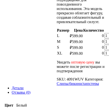
повседневного
использования. Эта модель
прекрасно облегает фигуру,
создавая соблазнительный и
привлекательный силуэт.
Размер
Цена
Количество
Ко
L
0
₽
599.00
то
Ко
M
0
₽
599.00
Же
то
Ко
S
0
₽
599.00
Тр
Же
то
WU
Ко
XL
0
₽
599.00
Тр
Же
то
WU
Тр
Же
Увидеть
оптовую цену
вы
WU
Тр
можете после регистрации и
WU
подтверждения
SKU:
4091WUV
Категория:
Слипы/бикини/хипстеры
Детали
Отзывы (0)
Цвет
Белый