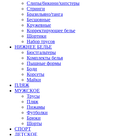
Слипы/бикини/хипстеры
Стринги
Бразильяно/танга
Бесшовные
Кружевные
Корректирующее белье
Шортики
Набор трусов
НИЖНЕЕ БЕЛЬЕ
Бюстгальтеры
Комплекты белья
Пышные формы
Боди
Корсеты
Майки
ПЛЯЖ
МУЖСКОЕ
Трусы
Пляж
Пижамы
Футболки
Брюки
Шорты
СПОРТ
ДЕТСКОЕ