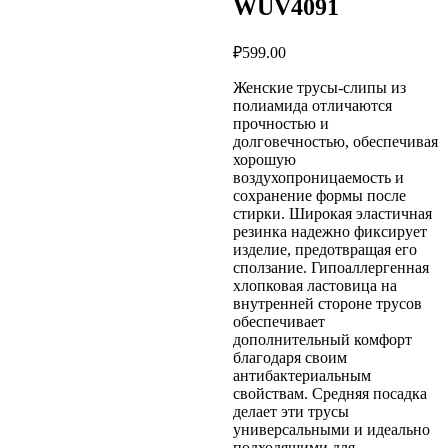
WUV4091
₽
599.00
Женские трусы-слипы из
полиамида отличаются
прочностью и
долговечностью, обеспечивая
хорошую
воздухопроницаемость и
сохранение формы после
стирки. Широкая эластичная
резинка надежно фиксирует
изделие, предотвращая его
сползание. Гипоаллергенная
хлопковая ластовица на
внутренней стороне трусов
обеспечивает
дополнительный комфорт
благодаря своим
антибактериальным
свойствам. Средняя посадка
делает эти трусы
универсальными и идеально
подходящими для