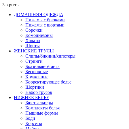
Закрыть
ДОМАШНЯЯ ОДЕЖДА
Пижамы с брюками
Пижамы с шортами
Сорочки
Комбинезоны
Халаты
Шорты
ЖЕНСКИЕ ТРУСЫ
Слипы/бикини/хипстеры
Стринги
Бразильяно/танга
Бесшовные
Кружевные
Корректирующее белье
Шортики
Набор трусов
НИЖНЕЕ БЕЛЬЕ
Бюстгальтеры
Комплекты белья
Пышные формы
Боди
Корсеты
Майки