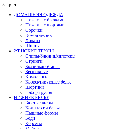
Закрыть
ДОМАШНЯЯ ОДЕЖДА
Пижамы с брюками
Пижамы с шортами
Сорочки
Комбинезоны
Халаты
Шорты
ЖЕНСКИЕ ТРУСЫ
Слипы/бикини/хипстеры
Стринги
Бразильяно/танга
Бесшовные
Кружевные
Корректирующее белье
Шортики
Набор трусов
НИЖНЕЕ БЕЛЬЕ
Бюстгальтеры
Комплекты белья
Пышные формы
Боди
Корсеты
Майки