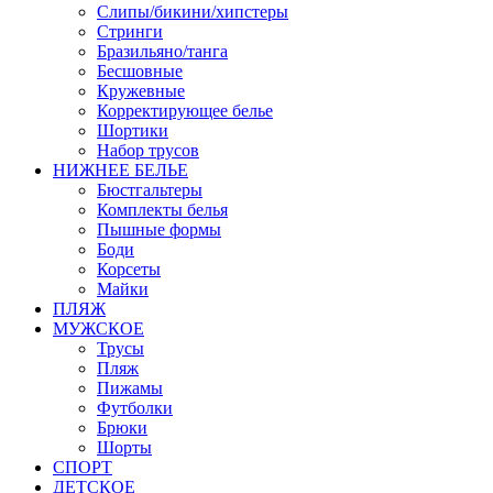
Слипы/бикини/хипстеры
Стринги
Бразильяно/танга
Бесшовные
Кружевные
Корректирующее белье
Шортики
Набор трусов
НИЖНЕЕ БЕЛЬЕ
Бюстгальтеры
Комплекты белья
Пышные формы
Боди
Корсеты
Майки
ПЛЯЖ
МУЖСКОЕ
Трусы
Пляж
Пижамы
Футболки
Брюки
Шорты
СПОРТ
ДЕТСКОЕ