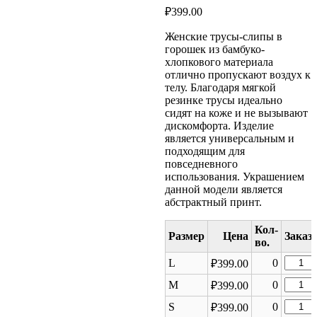
₽
399.00
Женские трусы-слипы в
горошек из бамбуко-
хлопкового материала
отлично пропускают воздух к
телу. Благодаря мягкой
резинке трусы идеально
сидят на коже и не вызывают
дискомфорта. Изделие
является универсальным и
подходящим для
повседневного
использования. Украшением
данной модели является
абстрактный принт.
Размер
Цена
Колич
L
0
₽
399.00
товара
Колич
M
0
₽
399.00
Женск
товара
Трусы
Колич
S
0
₽
399.00
Женск
LUF31