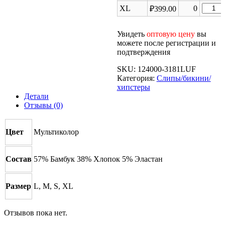
товара
Трусы
Колич
XL
0
₽
399.00
Женск
LUF31
товара
Трусы
Женск
LUF31
Увидеть
оптовую цену
вы
Трусы
можете после регистрации и
LUF31
подтверждения
SKU:
124000-3181LUF
Категория:
Слипы/бикини/
хипстеры
Детали
Отзывы (0)
Цвет
Мультиколор
Состав
57% Бамбук 38% Хлопок 5% Эластан
Размер
L, M, S, XL
Отзывов пока нет.