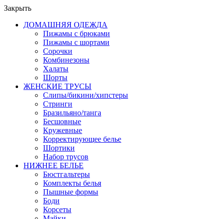
Закрыть
ДОМАШНЯЯ ОДЕЖДА
Пижамы с брюками
Пижамы с шортами
Сорочки
Комбинезоны
Халаты
Шорты
ЖЕНСКИЕ ТРУСЫ
Слипы/бикини/хипстеры
Стринги
Бразильяно/танга
Бесшовные
Кружевные
Корректирующее белье
Шортики
Набор трусов
НИЖНЕЕ БЕЛЬЕ
Бюстгальтеры
Комплекты белья
Пышные формы
Боди
Корсеты
Майки