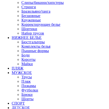
Слипы/бикини/хипстеры
Стринги
Бразильяно/танга
Бесшовные
Кружевные
Корректирующее белье
Шортики
Набор трусов
НИЖНЕЕ БЕЛЬЕ
Бюстгальтеры
Комплекты белья
Пышные формы
Боди
Корсеты
Майки
ПЛЯЖ
МУЖСКОЕ
Трусы
Пляж
Пижамы
Футболки
Брюки
Шорты
СПОРТ
ДЕТСКОЕ