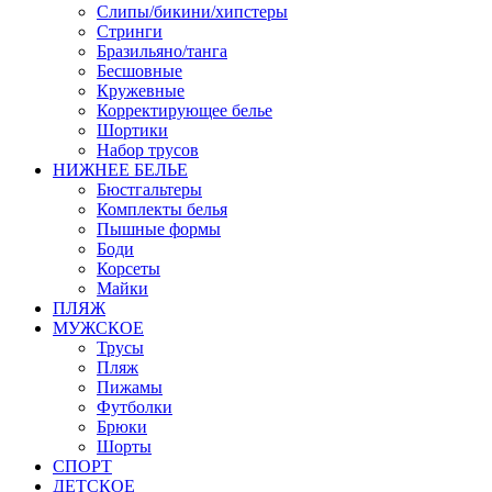
Слипы/бикини/хипстеры
Стринги
Бразильяно/танга
Бесшовные
Кружевные
Корректирующее белье
Шортики
Набор трусов
НИЖНЕЕ БЕЛЬЕ
Бюстгальтеры
Комплекты белья
Пышные формы
Боди
Корсеты
Майки
ПЛЯЖ
МУЖСКОЕ
Трусы
Пляж
Пижамы
Футболки
Брюки
Шорты
СПОРТ
ДЕТСКОЕ