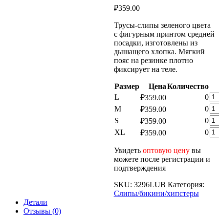
₽
359.00
Трусы-слипы зеленого цвета
с фигурным принтом средней
посадки, изготовлены из
дышащего хлопка. Мягкий
пояс на резинке плотно
фиксирует на теле.
Размер
Цена
Количество
Ко
L
0
₽
359.00
то
Ко
M
0
₽
359.00
Же
то
Ко
S
0
₽
359.00
Тр
Же
то
LU
Ко
XL
0
₽
359.00
Тр
Же
то
LU
Тр
Же
Увидеть
оптовую цену
вы
LU
Тр
можете после регистрации и
LU
подтверждения
SKU:
3296LUB
Категория:
Слипы/бикини/хипстеры
Детали
Отзывы (0)