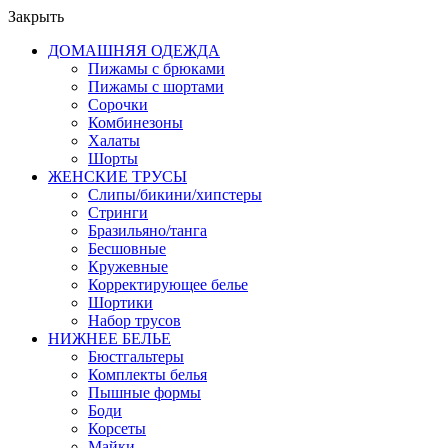
Закрыть
ДОМАШНЯЯ ОДЕЖДА
Пижамы с брюками
Пижамы с шортами
Сорочки
Комбинезоны
Халаты
Шорты
ЖЕНСКИЕ ТРУСЫ
Слипы/бикини/хипстеры
Стринги
Бразильяно/танга
Бесшовные
Кружевные
Корректирующее белье
Шортики
Набор трусов
НИЖНЕЕ БЕЛЬЕ
Бюстгальтеры
Комплекты белья
Пышные формы
Боди
Корсеты
Майки