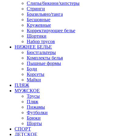
Слипы/бикини/хипстеры
Стринги
Бразильяно/танга
Бесшовные
Кружевные
Корректирующее белье
Шортики
Набор трусов
НИЖНЕЕ БЕЛЬЕ
Бюстгальтеры
Комплекты белья
Пышные формы
Боди
Корсеты
Майки
ПЛЯЖ
МУЖСКОЕ
Трусы
Пляж
Пижамы
Футболки
Брюки
Шорты
СПОРТ
ДЕТСКОЕ