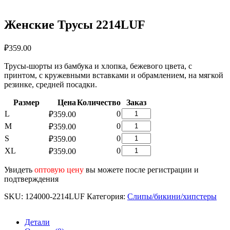
Женские Трусы 2214LUF
₽
359.00
Трусы-шорты из бамбука и хлопка, бежевого цвета, с
принтом, с кружевными вставками и обрамлением, на мягкой
резинке, средней посадки.
Размер
Цена
Количество
Заказ
Количество
L
0
₽
359.00
товара
Количество
M
0
₽
359.00
Женские
товара
Количество
S
0
₽
359.00
Трусы
Женские
товара
2214LUF
Количество
XL
0
₽
359.00
Трусы
Женские
товара
2214LUF
Трусы
Женские
Увидеть
оптовую цену
вы можете после регистрации и
2214LUF
Трусы
подтверждения
2214LUF
SKU:
124000-2214LUF
Категория:
Слипы/бикини/хипстеры
Детали