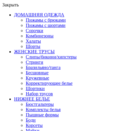
Закрыть
ДОМАШНЯЯ ОДЕЖДА
Пижамы с брюками
Пижамы с шортами
Сорочки
Комбинезоны
Халаты
Шорты
ЖЕНСКИЕ ТРУСЫ
Слипы/бикини/хипстеры
Стринги
Бразильяно/танга
Бесшовные
Кружевные
Корректирующее белье
Шортики
Набор трусов
НИЖНЕЕ БЕЛЬЕ
Бюстгальтеры
Комплекты белья
Пышные формы
Боди
Корсеты
Майки