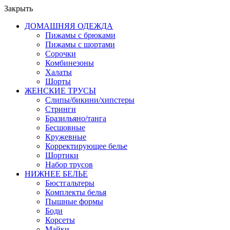
Закрыть
ДОМАШНЯЯ ОДЕЖДА
Пижамы с брюками
Пижамы с шортами
Сорочки
Комбинезоны
Халаты
Шорты
ЖЕНСКИЕ ТРУСЫ
Слипы/бикини/хипстеры
Стринги
Бразильяно/танга
Бесшовные
Кружевные
Корректирующее белье
Шортики
Набор трусов
НИЖНЕЕ БЕЛЬЕ
Бюстгальтеры
Комплекты белья
Пышные формы
Боди
Корсеты
Майки