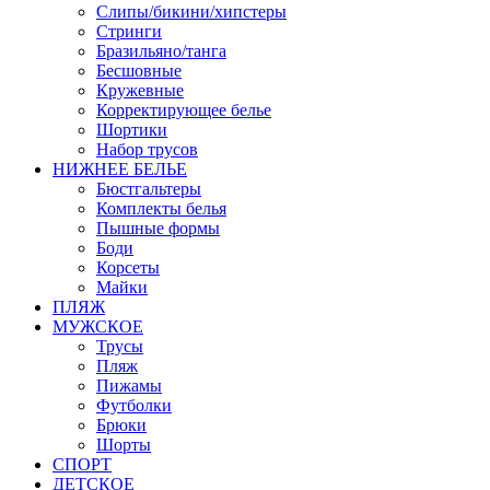
Слипы/бикини/хипстеры
Стринги
Бразильяно/танга
Бесшовные
Кружевные
Корректирующее белье
Шортики
Набор трусов
НИЖНЕЕ БЕЛЬЕ
Бюстгальтеры
Комплекты белья
Пышные формы
Боди
Корсеты
Майки
ПЛЯЖ
МУЖСКОЕ
Трусы
Пляж
Пижамы
Футболки
Брюки
Шорты
СПОРТ
ДЕТСКОЕ