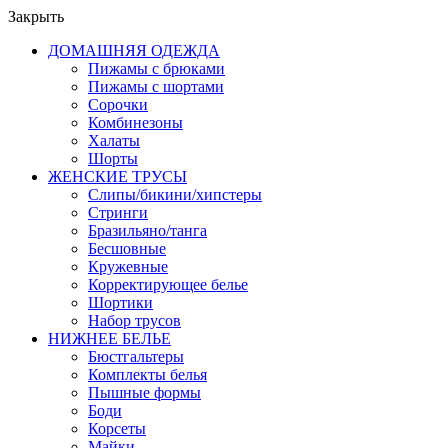
Закрыть
ДОМАШНЯЯ ОДЕЖДА
Пижамы с брюками
Пижамы с шортами
Сорочки
Комбинезоны
Халаты
Шорты
ЖЕНСКИЕ ТРУСЫ
Слипы/бикини/хипстеры
Стринги
Бразильяно/танга
Бесшовные
Кружевные
Корректирующее белье
Шортики
Набор трусов
НИЖНЕЕ БЕЛЬЕ
Бюстгальтеры
Комплекты белья
Пышные формы
Боди
Корсеты
Майки