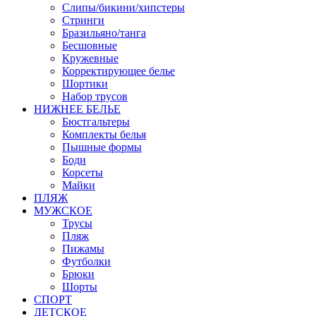
Слипы/бикини/хипстеры
Стринги
Бразильяно/танга
Бесшовные
Кружевные
Корректирующее белье
Шортики
Набор трусов
НИЖНЕЕ БЕЛЬЕ
Бюстгальтеры
Комплекты белья
Пышные формы
Боди
Корсеты
Майки
ПЛЯЖ
МУЖСКОЕ
Трусы
Пляж
Пижамы
Футболки
Брюки
Шорты
СПОРТ
ДЕТСКОЕ