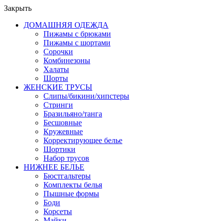
Закрыть
ДОМАШНЯЯ ОДЕЖДА
Пижамы с брюками
Пижамы с шортами
Сорочки
Комбинезоны
Халаты
Шорты
ЖЕНСКИЕ ТРУСЫ
Слипы/бикини/хипстеры
Стринги
Бразильяно/танга
Бесшовные
Кружевные
Корректирующее белье
Шортики
Набор трусов
НИЖНЕЕ БЕЛЬЕ
Бюстгальтеры
Комплекты белья
Пышные формы
Боди
Корсеты
Майки