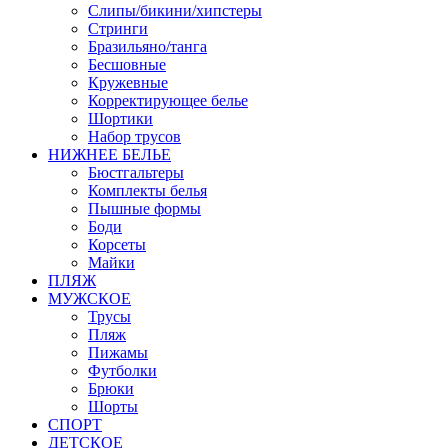
Слипы/бикини/хипстеры
Стринги
Бразильяно/танга
Бесшовные
Кружевные
Корректирующее белье
Шортики
Набор трусов
НИЖНЕЕ БЕЛЬЕ
Бюстгальтеры
Комплекты белья
Пышные формы
Боди
Корсеты
Майки
ПЛЯЖ
МУЖСКОЕ
Трусы
Пляж
Пижамы
Футболки
Брюки
Шорты
СПОРТ
ДЕТСКОЕ