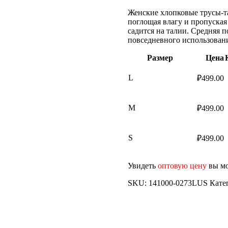
Женские хлопковые трусы-т
поглощая влагу и пропуская 
садится на талии. Средняя 
повседневного использован
Размер
Цена
L
₽
499.00
M
₽
499.00
S
₽
499.00
Увидеть
оптовую цену
вы мо
SKU:
141000-0273LUS
Кате