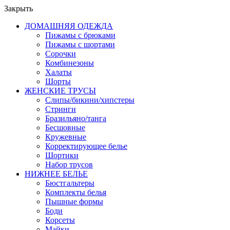
Закрыть
ДОМАШНЯЯ ОДЕЖДА
Пижамы с брюками
Пижамы с шортами
Сорочки
Комбинезоны
Халаты
Шорты
ЖЕНСКИЕ ТРУСЫ
Слипы/бикини/хипстеры
Стринги
Бразильяно/танга
Бесшовные
Кружевные
Корректирующее белье
Шортики
Набор трусов
НИЖНЕЕ БЕЛЬЕ
Бюстгальтеры
Комплекты белья
Пышные формы
Боди
Корсеты
Майки