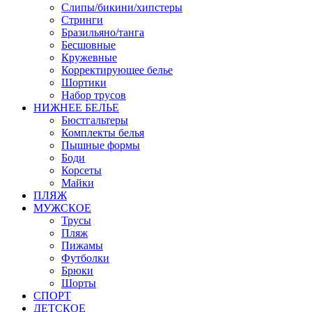
Слипы/бикини/хипстеры
Стринги
Бразильяно/танга
Бесшовные
Кружевные
Корректирующее белье
Шортики
Набор трусов
НИЖНЕЕ БЕЛЬЕ
Бюстгальтеры
Комплекты белья
Пышные формы
Боди
Корсеты
Майки
ПЛЯЖ
МУЖСКОЕ
Трусы
Пляж
Пижамы
Футболки
Брюки
Шорты
СПОРТ
ДЕТСКОЕ