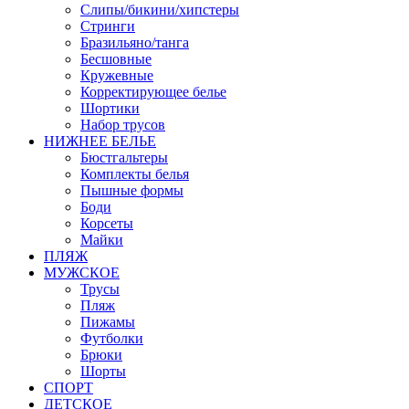
Слипы/бикини/хипстеры
Стринги
Бразильяно/танга
Бесшовные
Кружевные
Корректирующее белье
Шортики
Набор трусов
НИЖНЕЕ БЕЛЬЕ
Бюстгальтеры
Комплекты белья
Пышные формы
Боди
Корсеты
Майки
ПЛЯЖ
МУЖСКОЕ
Трусы
Пляж
Пижамы
Футболки
Брюки
Шорты
СПОРТ
ДЕТСКОЕ