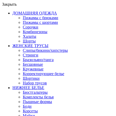
Закрыть
ДОМАШНЯЯ ОДЕЖДА
Пижамы с брюками
Пижамы с шортами
Сорочки
Комбинезоны
Халаты
Шорты
ЖЕНСКИЕ ТРУСЫ
Слипы/бикини/хипстеры
Стринги
Бразильяно/танга
Бесшовные
Кружевные
Корректирующее белье
Шортики
Набор трусов
НИЖНЕЕ БЕЛЬЕ
Бюстгальтеры
Комплекты белья
Пышные формы
Боди
Корсеты
Майки